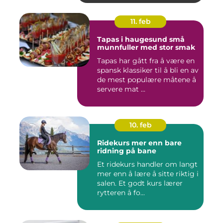
11. feb
Tapas i haugesund små
munnfuller med stor smak
Tapas har gått fra å være en
spansk klassiker til å bli en av
de mest populære måtene å
servere mat ...
10. feb
Ridekurs mer enn bare
ridning på bane
Et ridekurs handler om langt
mer enn å lære å sitte riktig i
salen. Et godt kurs lærer
rytteren å fo...