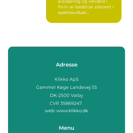
avslapning og velvære i
form av badstuer plassert i
spektakul&ael...
Adresse
web:
www.klikko.dk
Menu