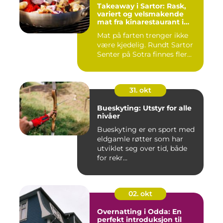
Takeaway i Sartor: Rask,
variert og velsmakende
mat fra kinarestaurant i
Sartor
Mat på farten trenger ikke
være kjedelig. Rundt Sartor
Senter på Sotra finnes fler...
31. okt
Bueskyting: Utstyr for alle
nivåer
Bueskyting er en sport med
eldgamle røtter som har
utviklet seg over tid, både
for rekr...
02. okt
Overnatting i Odda: En
perfekt introduksjon til