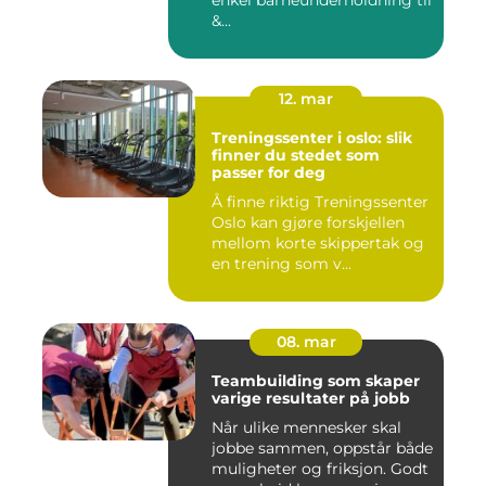
enkel barneunderholdning til
&...
12. mar
Treningssenter i oslo: slik
finner du stedet som
passer for deg
Å finne riktig Treningssenter
Oslo kan gjøre forskjellen
mellom korte skippertak og
en trening som v...
08. mar
Teambuilding som skaper
varige resultater på jobb
Når ulike mennesker skal
jobbe sammen, oppstår både
muligheter og friksjon. Godt