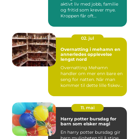
aktivt liv med jobb, familie
og fritid som krever mye.
Kroppen får oft...
02. jul
Overnatting i mehamn en
annerledes opplevelse
lengst nord
Overnatting Mehamn
handler om mer enn bare en
seng for natten. Når man
kommer til dette lille fiskev...
11. mai
Harry potter bursdag for
barn som elsker magi
En harry potter bursdag gir
barn muligheten til å stige