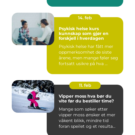
14. feb
Psykisk helse kurs
kunnskap som gjør en
forskjell i hverdagen
Psykisk helse har fått mer
oppmerksomhet de siste
årene, men mange føler seg
fortsatt usikre på hva ...
11. feb
Vipper moss hva bør du
vite før du bestiller time?
Mange som søker etter
vipper moss ønsker et mer
våkent blikk, mindre tid
foran speilet og et resulta...