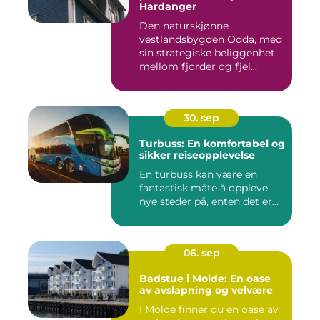
Hardanger
Den naturskjønne
vestlandsbygden Odda, med
sin strategiske beliggenhet
mellom fjorder og fjel...
30. sep
Turbuss: En komfortabel og
sikker reiseopplevelse
En turbuss kan være en
fantastisk måte å oppleve
nye steder på, enten det er...
06. sep
Badstue i Molde: En oase
av avslapning og velvære
I Molde finner du en oase av