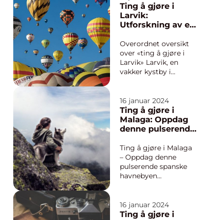
Mange mennesker ser
Ting å gjøre i
frem til å ha noen
Larvik:
fridager og ønsker å
Utforskning av et
bruke tiden til å gjøre
hav av muligheter
noe hyggeli...
Overordnet oversikt
over «ting å gjøre i
Larvik» Larvik, en
vakker kystby i
Vestfold fylke i Norge,
har mye å tilby
eventyrlystne unge
16 januar 2024
mennesker som søker
Ting å gjøre i
nye opplevelser. Fra
Malaga: Oppdag
naturskjønne
denne pulserende
omgivelser til
spanske
spennende
havnebyen
Ting å gjøre i Malaga
kulturtilbud og
– Oppdag denne
utendørs...
pulserende spanske
havnebyen
Introduksjon: Malaga,
en sjarmerende
havneby på Costa del
16 januar 2024
Sol-kysten i Sør-
Ting å gjøre i