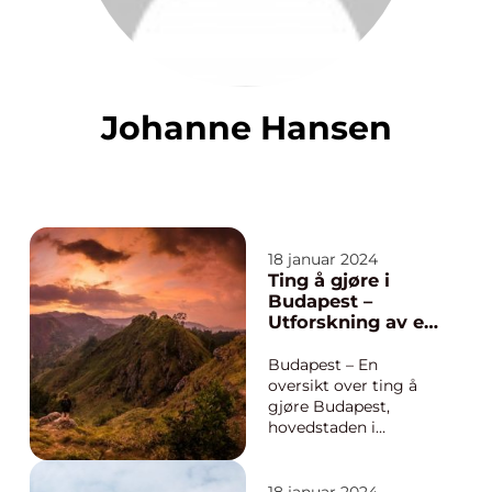
Johanne Hansen
18 januar 2024
Ting å gjøre i
Budapest –
Utforskning av en
mangfoldig og
spennende by
Budapest – En
oversikt over ting å
gjøre Budapest,
hovedstaden i
Ungarn, er en by som
tilbyr et mangfold av
spennende