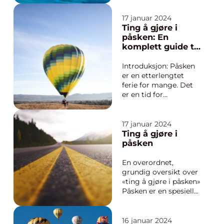
ønsker å utforske
mangfoldet og
17 januar 2024
energien i denne
Ting å gjøre i
verdensmetropolen.
påsken: En
Byen byr på et utall av
komplett guide til
spennende aktiviteter
å utforske og
og opplevelser som
oppleve ferien
Introduksjon: Påsken
passer f...
er en etterlengtet
ferie for mange. Det
er en tid for
avslapning,
gjenoppstandelse og
oppdagelse. Uansett
17 januar 2024
om du foretrekker
Ting å gjøre i
solfylte strender,
påsken
eventyr i fjellet eller
kulturelle
En overordnet,
utforskninger, finnes
grundig oversikt over
det et bredt spekter
«ting å gjøre i påsken»
av aktiv...
Påsken er en spesiell
tid på året som
mange benytter til å
slappe av og kose seg.
16 januar 2024