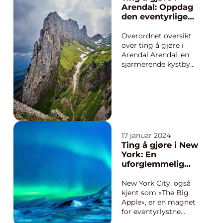
eller en besøkende, er
Arendal: Oppdag
Oslo stappfull av
den eventyrlige
spennende
byen ved sjøen
opplevelser som
Overordnet oversikt
passer enhver smak,
over ting å gjøre i
interes...
Arendal Arendal, en
sjarmerende kystby
på Sørlandet i Norge,
er et ideelt reisemål
for eventyrlystne
unge mennesker.
Byen har mye å tilby,
enten du er
interessert i naturen,
17 januar 2024
kulturen eller bare
Ting å gjøre i New
ønsker å slappe ...
York: En
uforglemmelig
opplevelse
New York City, også
kjent som «The Big
Apple», er en magnet
for eventyrlystne
unge mennesker som