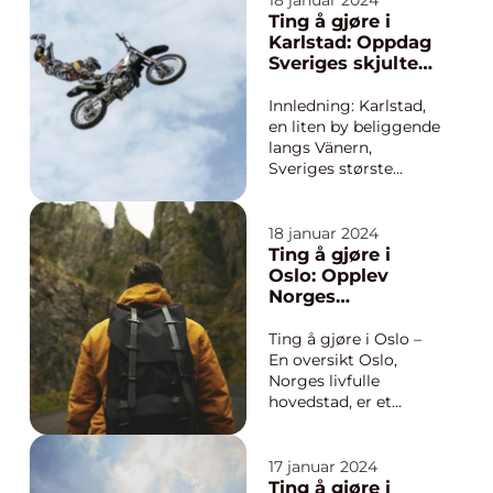
18 januar 2024
opplevelser for
Ting å gjøre i
reisende. Fra
Karlstad: Oppdag
historiske
Sveriges skjulte
monumenter til
perle
utendørsaktiviteter
Innledning: Karlstad,
og pulserende
en liten by beliggende
natteliv, har Budapest
langs Vänern,
noe å tilby f...
Sveriges største
innsjø, er en skjult
perle som fortjener
oppmerksomhet.
18 januar 2024
Byen byr på en unik
Ting å gjøre i
blanding av vakre
Oslo: Opplev
naturomgivelser,
Norges
historisk arv og et
pulserende
pulserende byliv.
hovedstad
Ting å gjøre i Oslo –
Enten du er en
En oversikt Oslo,
eventyrlys...
Norges livfulle
hovedstad, er et
knutepunkt for kultur,
historie og
utendørsaktiviteter.
17 januar 2024
Enten du er en lokal
Ting å gjøre i