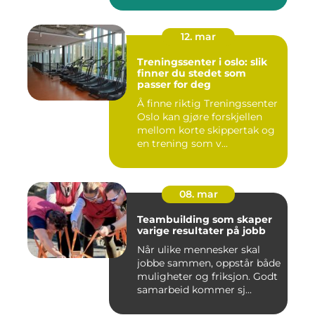
12. mar
Treningssenter i oslo: slik
finner du stedet som
passer for deg
Å finne riktig Treningssenter
Oslo kan gjøre forskjellen
mellom korte skippertak og
en trening som v...
08. mar
Teambuilding som skaper
varige resultater på jobb
Når ulike mennesker skal
jobbe sammen, oppstår både
muligheter og friksjon. Godt
samarbeid kommer sj...