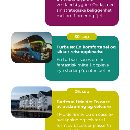
vestlandsbygden Odda, med
sin strategiske beliggenhet
mellom fjorder og fjel...
30. sep
Turbuss: En komfortabel og
sikker reiseopplevelse
En turbuss kan være en
fantastisk måte å oppleve
nye steder på, enten det er...
06. sep
Badstue i Molde: En oase
av avslapning og velvære
I Molde finner du en oase av
avslapning og velvære i
form av badstuer plassert i