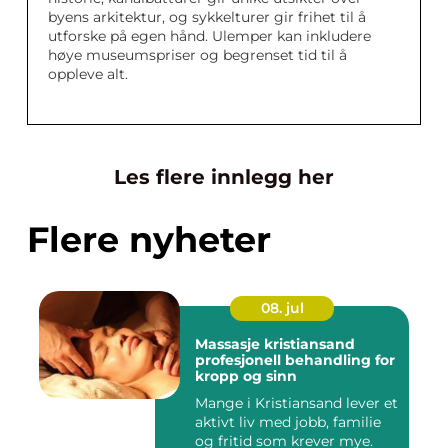
byens arkitektur, og sykkelturer gir frihet til å
utforske på egen hånd. Ulemper kan inkludere
høye museumspriser og begrenset tid til å
oppleve alt.
Les flere innlegg her
Flere nyheter
08. jul
Massasje kristiansand
profesjonell behandling for
kropp og sinn
Mange i Kristiansand lever et
aktivt liv med jobb, familie
og fritid som krever mye.