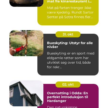
mat fra kinarestaurant i
Sartor
Mat på farten trenger ikke
være kjedelig. Rundt Sartor
Senter på Sotra finnes fler...
31. okt
Bueskyting: Utstyr for alle
nivåer
Bueskyting er en sport med
eldgamle røtter som har
utviklet seg over tid, både
for rekr...
02. okt
Overnatting i Odda: En
perfekt introduksjon til
Hardanger
Den naturskjønne