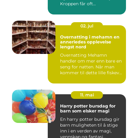
Kroppen får oft...
02. jul
Overnatting i mehamn en
annerledes opplevelse
lengst nord
Overnatting Mehamn
handler om mer enn bare en
seng for natten. Når man
kommer til dette lille fiskev...
11. mai
Harry potter bursdag for
barn som elsker magi
En harry potter bursdag gir
barn muligheten til å stige
inn i en verden av magi,
vennskap og fantasi...