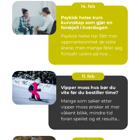
14. feb
Psykisk helse kurs
kunnskap som gjør en
forskjell i hverdagen
Psykisk helse har fått mer
oppmerksomhet de siste
årene, men mange føler seg
fortsatt usikre på hva ...
11. feb
Vipper moss hva bør du
vite før du bestiller time?
Mange som søker etter
vipper moss ønsker et mer
våkent blikk, mindre tid
foran speilet og et resulta...