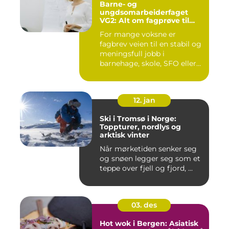
Barne- og
ungdsomarbeiderfaget
VG2: Alt om fagprøve til
barne- og
For mange voksne er
ungdomsarbeider
fagbrev veien til en stabil og
meningsfull jobb i
barnehage, skole, SFO eller
an...
12. jan
Ski i Tromsø i Norge:
Toppturer, nordlys og
arktisk vinter
Når mørketiden senker seg
og snøen legger seg som et
teppe over fjell og fjord, ...
03. des
Hot wok i Bergen: Asiatisk