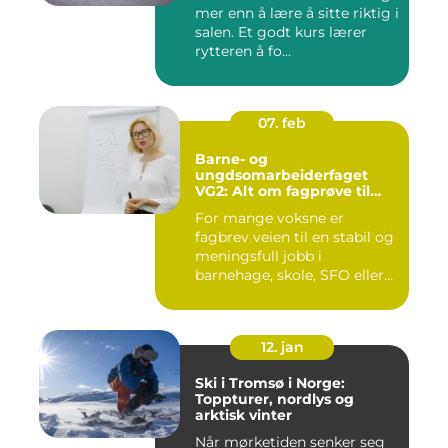
mer enn å lære å sitte riktig i
salen. Et godt kurs lærer
rytteren å fo...
07. feb
Barne- og
ungdsomarbeiderfaget
VG2: Alt om fagprøve til
barne- og
For mange voksne er
ungdomsarbeider
fagbrev veien til en stabil og
meningsfull jobb i
barnehage, skole, SFO eller
an...
12. jan
Ski i Tromsø i Norge:
Toppturer, nordlys og
arktisk vinter
Når mørketiden senker seg