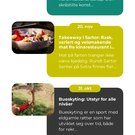
skråstilte konst...
20. nov
Takeaway i Sartor: Rask,
variert og velsmakende
mat fra kinarestaurant i
Sartor
Mat på farten trenger ikke
være kjedelig. Rundt Sartor
Senter på Sotra finnes fler...
31. okt
Bueskyting: Utstyr for alle
nivåer
Bueskyting er en sport med
eldgamle røtter som har
utviklet seg over tid, både
for rekr...