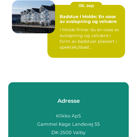
06. sep
Badstue i Molde: En oase
av avslapning og velvære
I Molde finner du en oase av
avslapning og velvære i
form av badstuer plassert i
spektakul&ael...
Adresse