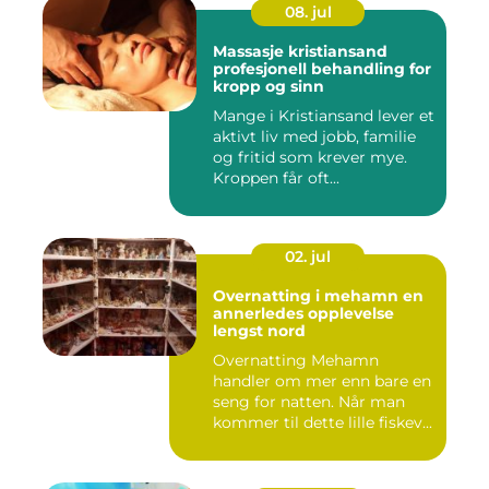
08. jul
Massasje kristiansand
profesjonell behandling for
kropp og sinn
Mange i Kristiansand lever et
aktivt liv med jobb, familie
og fritid som krever mye.
Kroppen får oft...
02. jul
Overnatting i mehamn en
annerledes opplevelse
lengst nord
Overnatting Mehamn
handler om mer enn bare en
seng for natten. Når man
kommer til dette lille fiskev...