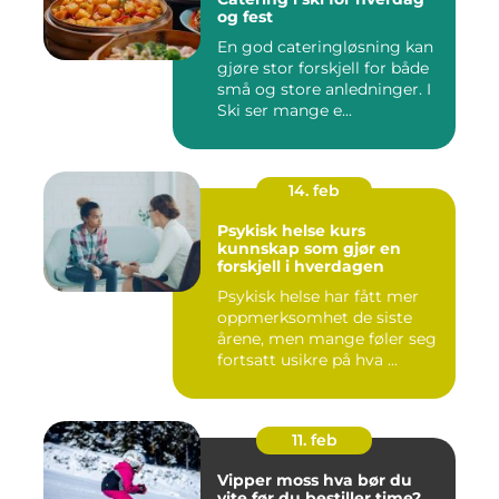
og fest
En god cateringløsning kan
gjøre stor forskjell for både
små og store anledninger. I
Ski ser mange e...
14. feb
Psykisk helse kurs
kunnskap som gjør en
forskjell i hverdagen
Psykisk helse har fått mer
oppmerksomhet de siste
årene, men mange føler seg
fortsatt usikre på hva ...
11. feb
Vipper moss hva bør du
vite før du bestiller time?