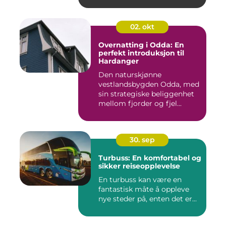
02. okt
Overnatting i Odda: En
perfekt introduksjon til
Hardanger
Den naturskjønne
vestlandsbygden Odda, med
sin strategiske beliggenhet
mellom fjorder og fjel...
30. sep
Turbuss: En komfortabel og
sikker reiseopplevelse
En turbuss kan være en
fantastisk måte å oppleve
nye steder på, enten det er...