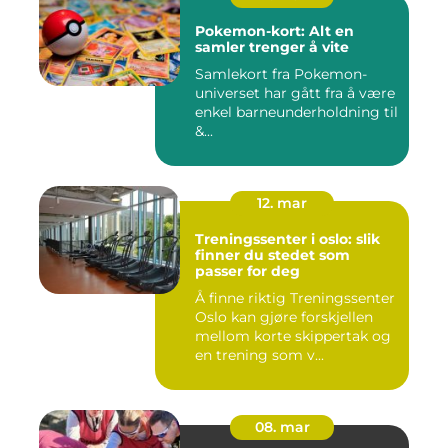
Pokemon-kort: Alt en
samler trenger å vite
Samlekort fra Pokemon-
universet har gått fra å være
enkel barneunderholdning til
&...
12. mar
Treningssenter i oslo: slik
finner du stedet som
passer for deg
Å finne riktig Treningssenter
Oslo kan gjøre forskjellen
mellom korte skippertak og
en trening som v...
08. mar