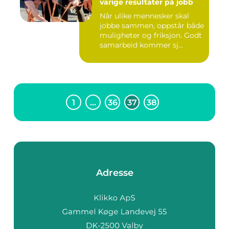
varige resultater på jobb
Når ulike mennesker skal
jobbe sammen, oppstår både
muligheter og friksjon. Godt
samarbeid kommer sj...
1
…
36
37
38
Adresse