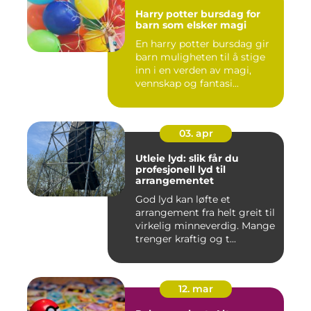
Harry potter bursdag for
barn som elsker magi
En harry potter bursdag gir
barn muligheten til å stige
inn i en verden av magi,
vennskap og fantasi...
03. apr
Utleie lyd: slik får du
profesjonell lyd til
arrangementet
God lyd kan løfte et
arrangement fra helt greit til
virkelig minneverdig. Mange
trenger kraftig og t...
12. mar