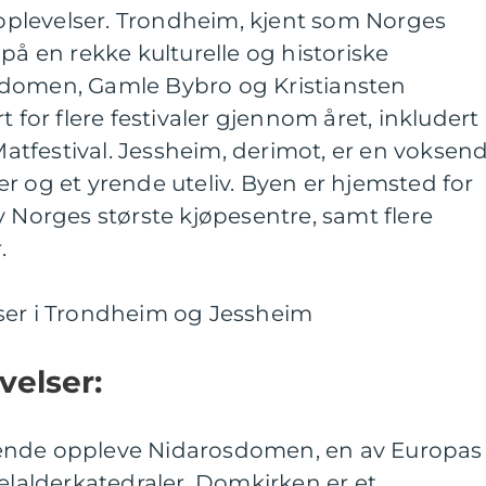
plevelser. Trondheim, kjent som Norges
på en rekke kulturelle og historiske
sdomen, Gamle Bybro og Kristiansten
t for flere festivaler gjennom året, inkludert
tfestival. Jessheim, derimot, er en voksen
r og et yrende uteliv. Byen er hjemsted for
v Norges største kjøpesentre, samt flere
.
ser i Trondheim og Jessheim
velser:
ende oppleve Nidarosdomen, en av Europas
alderkatedraler. Domkirken er et