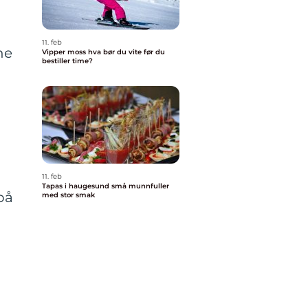
11. feb
ne
Vipper moss hva bør du vite før du
bestiller time?
11. feb
Tapas i haugesund små munnfuller
på
med stor smak