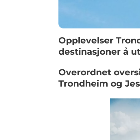
Opplevelser Trond
destinasjoner å u
Overordnet oversi
Trondheim og Je