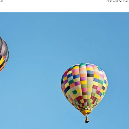
sen
Redaktio