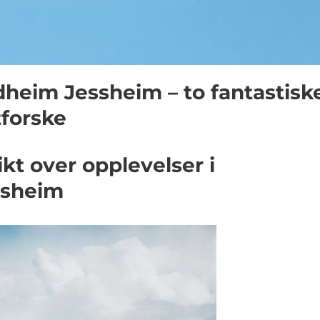
heim Jessheim – to fantastisk
tforske
kt over opplevelser i
ssheim