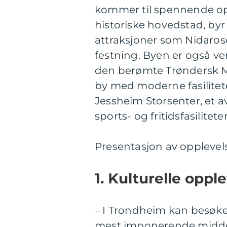
kommer til spennende op
historiske hovedstad, byr 
attraksjoner som Nidaro
festning. Byen er også ver
den berømte Trøndersk Ma
by med moderne fasilitete
Jessheim Storsenter, et a
sports- og fritidsfasiliteter
Presentasjon av opplevel
1. Kulturelle opple
– I Trondheim kan besøk
mest imponerende middel