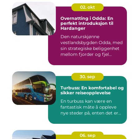
02. okt
Overnatting i Odda: En
perfekt introduksjon til
Hardanger
Den naturskjønne
vestlandsbygden Odda, med
sin strategiske beliggenhet
mellom fjorder og fjel...
30. sep
Turbuss: En komfortabel og
sikker reiseopplevelse
En turbuss kan være en
fantastisk måte å oppleve
nye steder på, enten det er...
06. sep