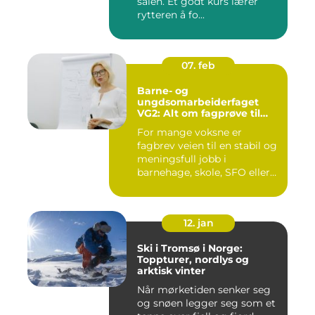
salen. Et godt kurs lærer
rytteren å fo...
07. feb
Barne- og
ungdsomarbeiderfaget
VG2: Alt om fagprøve til
barne- og
For mange voksne er
ungdomsarbeider
fagbrev veien til en stabil og
meningsfull jobb i
barnehage, skole, SFO eller
an...
12. jan
Ski i Tromsø i Norge:
Toppturer, nordlys og
arktisk vinter
Når mørketiden senker seg
og snøen legger seg som et