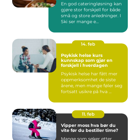
En god cateringløsning kan
gjøre stor forskjell for både
små og store anledninger. I
Ski ser mange e...
14. feb
Psykisk helse kurs
kunnskap som gjør en
forskjell i hverdagen
Psykisk helse har fått mer
oppmerksomhet de siste
årene, men mange føler seg
fortsatt usikre på hva ...
11. feb
Vipper moss hva bør du
vite før du bestiller time?
Mange som søker etter