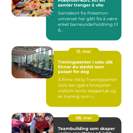
Pokemon-kort: Alt en
samler trenger å vite
Samlekort fra Pokemon-
universet har gått fra å være
enkel barneunderholdning til
&...
12. mar
Treningssenter i oslo: slik
finner du stedet som
passer for deg
Å finne riktig Treningssenter
Oslo kan gjøre forskjellen
mellom korte skippertak og
en trening som v...
08. mar
Teambuilding som skaper