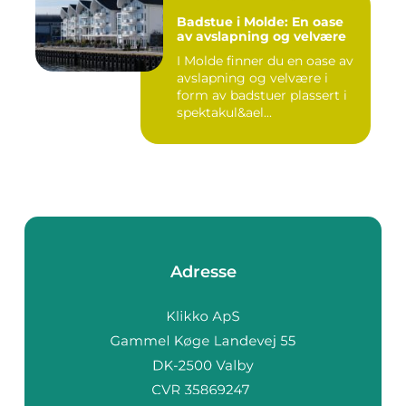
Badstue i Molde: En oase
av avslapning og velvære
I Molde finner du en oase av
avslapning og velvære i
form av badstuer plassert i
spektakul&ael...
Adresse