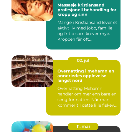
Massasje kristiansand
profesjonell behandling for
kropp og sinn
Mange i Kristiansand lever et
aktivt liv med jobb, familie
og fritid som krever mye.
Kroppen får oft...
02. jul
Overnatting i mehamn en
annerledes opplevelse
lengst nord
Overnatting Mehamn
handler om mer enn bare en
seng for natten. Når man
kommer til dette lille fiskev...
11. mai