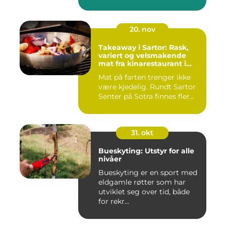
20. nov
Takeaway i Sartor: Rask,
variert og velsmakende
mat fra kinarestaurant i
Sartor
Mat på farten trenger ikke
være kjedelig. Rundt Sartor
Senter på Sotra finnes fler...
31. okt
Bueskyting: Utstyr for alle
nivåer
Bueskyting er en sport med
eldgamle røtter som har
utviklet seg over tid, både
for rekr...