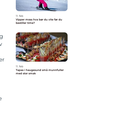
11. feb
Vipper moss hva bør du vite før du
bestiller time?
og
v
er
11. feb
Tapas i haugesund små munnfuller
med stor smak
e