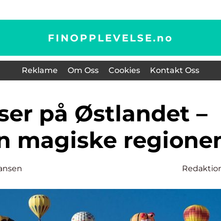
FINOPPLEVELSE.
no
Reklame
Om Oss
Cookies
Kontakt Oss
en magiske regione
ansen
Redaktio