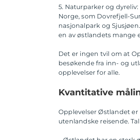
5. Naturparker og dyreliv
Norge, som Dovrefjell-S
nasjonalpark og Sjusjøen. 
en av østlandets mange el
Det er ingen tvil om at O
besøkende fra inn- og utl
opplevelser for alle.
Kvantitative måli
Opplevelser Østlandet er 
utenlandske reisende. Tall
– Østlandet har en sterk ø