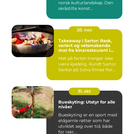
norsk kulturlandskap. Den
skråstilte konst...
20. nov
Takeaway i Sartor: Rask,
variert og velsmakende
mat fra kinarestaurant i
Sartor
Mat på farten trenger ikke
være kjedelig. Rundt Sartor
Senter på Sotra finnes fler...
31. okt
Bueskyting: Utstyr for alle
nivåer
Bueskyting er en sport med
eldgamle røtter som har
utviklet seg over tid, både
for rekr...