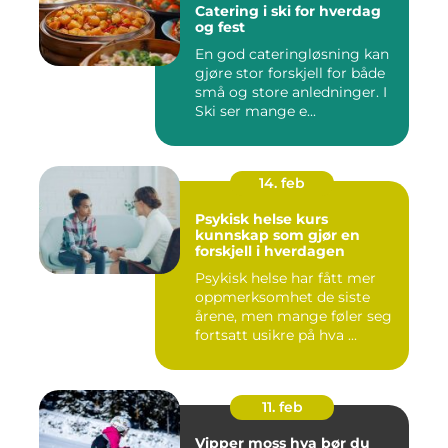
Catering i ski for hverdag
og fest
En god cateringløsning kan
gjøre stor forskjell for både
små og store anledninger. I
Ski ser mange e...
14. feb
Psykisk helse kurs
kunnskap som gjør en
forskjell i hverdagen
Psykisk helse har fått mer
oppmerksomhet de siste
årene, men mange føler seg
fortsatt usikre på hva ...
11. feb
Vipper moss hva bør du