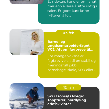
Et ridekurs handler om langt
mer enn å lære å sitte riktig i
salen. Et godt kurs lærer
rytteren å fo...
07. feb
Barne- og
ungdsomarbeiderfaget
VG2: Alt om fagprøve til
barne- og
For mange voksne er
ungdomsarbeider
fagbrev veien til en stabil og
meningsfull jobb i
barnehage, skole, SFO eller
an...
12. jan
Ski i Tromsø i Norge:
Toppturer, nordlys og
arktisk vinter