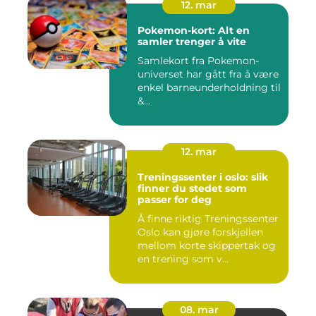
12. mar
Pokemon-kort: Alt en
samler trenger å vite
Samlekort fra Pokemon-
universet har gått fra å være
enkel barneunderholdning til
&...
12. mar
Treningssenter i oslo: slik
finner du stedet som
passer for deg
Å finne riktig Treningssenter
Oslo kan gjøre forskjellen
mellom korte skippertak og
en trening som v...
08. mar