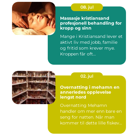
08. jul
Massasje kristiansand
profesjonell behandling for
kropp og sinn
Mange i Kristiansand lever et
aktivt liv med jobb, familie
og fritid som krever mye.
Kroppen får oft...
02. jul
Overnatting i mehamn en
annerledes opplevelse
lengst nord
Overnatting Mehamn
handler om mer enn bare en
seng for natten. Når man
kommer til dette lille fiskev...