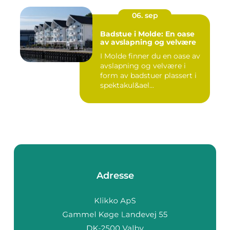
06. sep
Badstue i Molde: En oase
av avslapning og velvære
I Molde finner du en oase av
avslapning og velvære i
form av badstuer plassert i
spektakul&ael...
Adresse