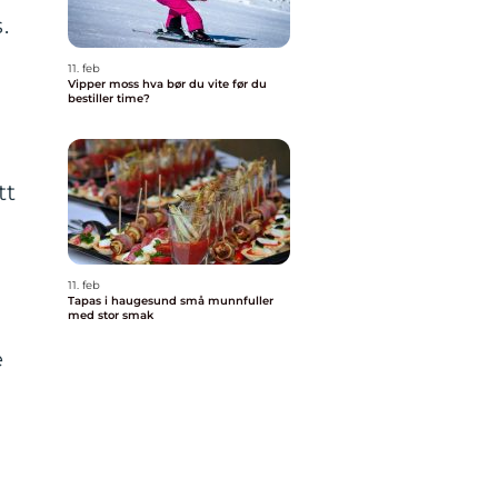
.
n
11. feb
Vipper moss hva bør du vite før du
bestiller time?
tt
11. feb
Tapas i haugesund små munnfuller
med stor smak
e