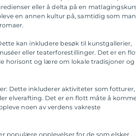
edienser eller å delta på en matlagingskurs
ppleve en annen kultur på, samtidig som ma
aromaer.
Dette kan inkludere besøk til kunstgallerier,
éer eller teaterforestillinger. Det er en flo
lle horisont og lære om lokale tradisjoner og
r: Dette inkluderer aktiviteter som fotturer,
eller elverafting. Det er en flott måte å komm
oppleve noen av verdens vakreste
e er populære opplevelser for de som elsker