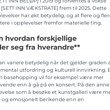
[SETT INN BELØP] i 2019 og forventes å vokse
 [SETT INN VÆKSTRATE] frem til 2025. Dette
levelser har økt betydelig, og at flere og fler
ere i opplevelser fremfor materielle ting.
m hvordan forskjellige
ler seg fra hverandre**
kan variere betydelig når det gjelder graden 
, mental utfordring og kulturell innvirkning. 
m basehopping vil for eksempel være mer
krevende enn å gå på en konsert. På den ann
levelse som å besøke et kunstgalleri være m
de og emosjonelt berikende enn en