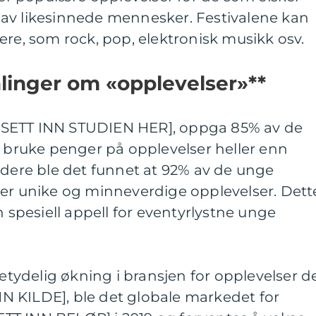
av likesinnede mennesker. Festivalene kan
ere, som rock, pop, elektronisk musikk osv.
ålinger om «opplevelser»**
av [SETT INN STUDIEN HER], oppga 85% av de
å bruke penger på opplevelser heller enn
idere ble det funnet at 92% av de unge
ker unike og minneverdige opplevelser. Dett
n spesiell appell for eventyrlystne unge
betydelig økning i bransjen for opplevelser d
INN KILDE], ble det globale markedet for