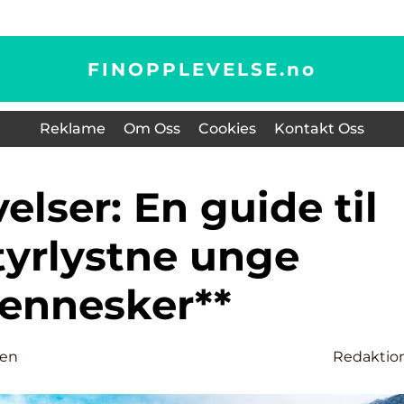
FINOPPLEVELSE.
no
Reklame
Om Oss
Cookies
Kontakt Oss
elser: En guide til
tyrlystne unge
ennesker**
sen
Redaktio