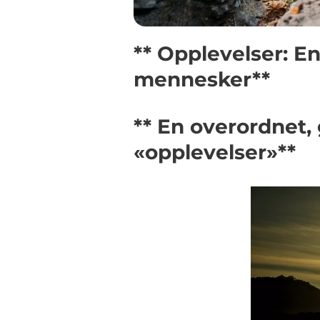
** Opplevelser: E
mennesker**
** En overordnet,
«opplevelser»**