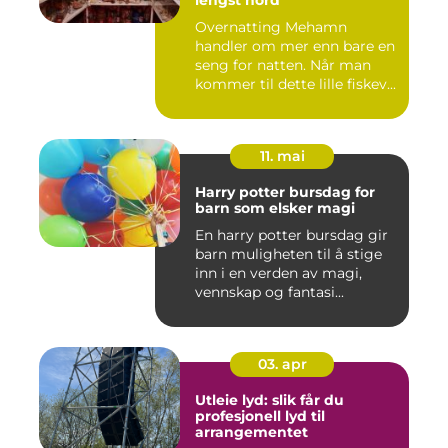
lengst nord
Overnatting Mehamn
handler om mer enn bare en
seng for natten. Når man
kommer til dette lille fiskev...
11. mai
Harry potter bursdag for
barn som elsker magi
En harry potter bursdag gir
barn muligheten til å stige
inn i en verden av magi,
vennskap og fantasi...
03. apr
Utleie lyd: slik får du
profesjonell lyd til
arrangementet