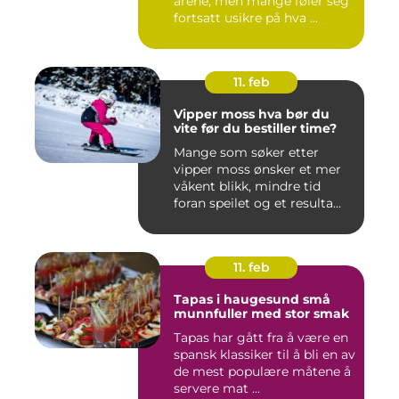
årene, men mange føler seg
fortsatt usikre på hva ...
11. feb
Vipper moss hva bør du
vite før du bestiller time?
Mange som søker etter
vipper moss ønsker et mer
våkent blikk, mindre tid
foran speilet og et resulta...
11. feb
Tapas i haugesund små
munnfuller med stor smak
Tapas har gått fra å være en
spansk klassiker til å bli en av
de mest populære måtene å
servere mat ...