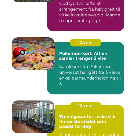
God lyd kan løfte et
arrangement fra helt greit til
virkelig minneverdig. Mange
trenger kraftig og t...
12. mar
Pokemon-kort: Alt en
samler trenger å vite
Samlekort fra Pokemon-
universet har gått fra å være
enkel barneunderholdning til
&...
12. mar
Treningssenter i oslo: slik
finner du stedet som
passer for deg
Å finne riktig Treningssenter