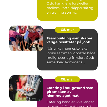
Oslo kan gjøre forskjellen
mellom korte skippertak og
en trening som v...
08. mar
Teambuilding som skaper
varige resultater på jobb
Når ulike mennesker skal
jobbe sammen, oppstår både
muligheter og friksjon. Godt
samarbeid kommer sj...
08. mar
Catering i haugesund som
gir smaken av
hjemmelaget mat
Catering handler ikke lenger
bare om å få mat levert på