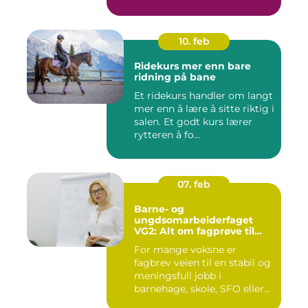
10. feb
Ridekurs mer enn bare
ridning på bane
Et ridekurs handler om langt
mer enn å lære å sitte riktig i
salen. Et godt kurs lærer
rytteren å fo...
07. feb
Barne- og
ungdsomarbeiderfaget
VG2: Alt om fagprøve til
barne- og
For mange voksne er
ungdomsarbeider
fagbrev veien til en stabil og
meningsfull jobb i
barnehage, skole, SFO eller
an...