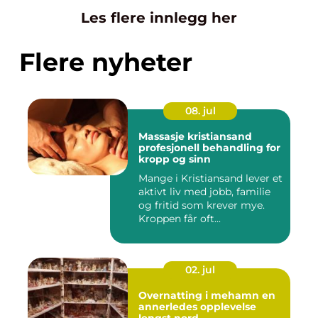
Les flere innlegg her
Flere nyheter
08. jul
Massasje kristiansand
profesjonell behandling for
kropp og sinn
Mange i Kristiansand lever et
aktivt liv med jobb, familie
og fritid som krever mye.
Kroppen får oft...
02. jul
Overnatting i mehamn en
annerledes opplevelse