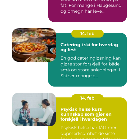
fat. For mange i Haugesund
og omegn har leve...
14. feb
Catering i ski for hverdag
og fest
En god cateringløsning kan
gjøre stor forskjell for både
små og store anledninger. I
Ski ser mange e...
14. feb
Psykisk helse kurs
kunnskap som gjør en
forskjell i hverdagen
Psykisk helse har fått mer
oppmerksomhet de siste