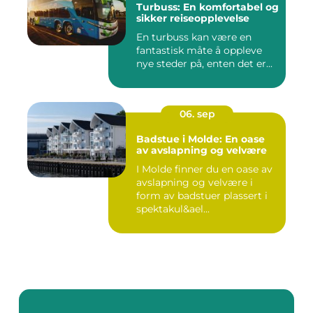
Turbuss: En komfortabel og
sikker reiseopplevelse
En turbuss kan være en
fantastisk måte å oppleve
nye steder på, enten det er...
06. sep
Badstue i Molde: En oase
av avslapning og velvære
I Molde finner du en oase av
avslapning og velvære i
form av badstuer plassert i
spektakul&ael...