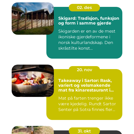
02. des
Skigard: Tradisjon, funksjon
og form i samme gjerde
Skigarden er en av de mest
ikoniske gjerdeformene i
norsk kulturlandskap. Den
skråstilte konst...
20. nov
Takeaway i Sartor: Rask,
variert og velsmakende
mat fra kinarestaurant i
Sartor
Mat på farten trenger ikke
være kjedelig. Rundt Sartor
Senter på Sotra finnes fler...
31. okt