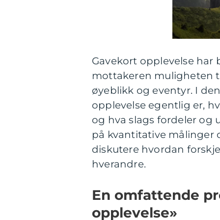
Gavekort opplevelse har b
mottakeren muligheten ti
øyeblikk og eventyr. I den
opplevelse egentlig er, h
og hva slags fordeler og u
på kvantitative målinger
diskutere hvordan forskjel
hverandre.
En omfattende pr
opplevelse»