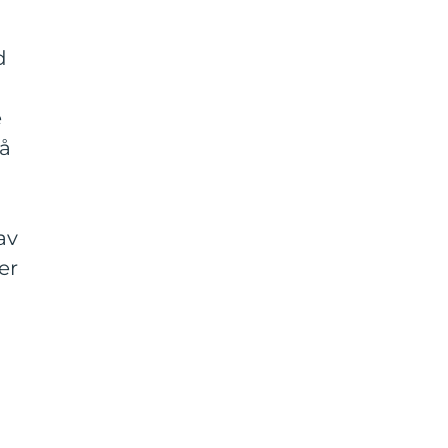
d
e
å
av
er