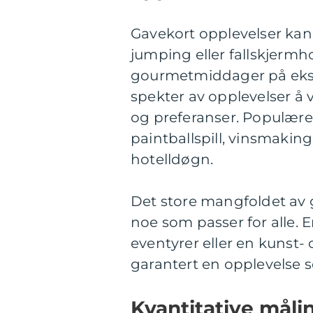
Gavekort opplevelser ka
jumping eller fallskjermh
gourmetmiddager på ekskl
spekter av opplevelser å 
og preferanser. Populære
paintballspill, vinsmaking
hotelldøgn.
Det store mangfoldet av g
noe som passer for alle. 
eventyrer eller en kunst- 
garantert en opplevelse s
Kvantitative mål