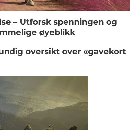
lse – Utforsk spenningen og
emmelige øyeblikk
undig oversikt over «gavekort