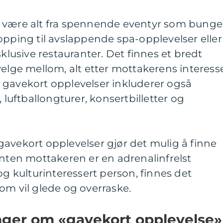
n være alt fra spennende eventyr som bung
opping til avslappende spa-opplevelser eller
usive restauranter. Det finnes et bredt
velge mellom, alt etter mottakerens interess
 gavekort opplevelser inkluderer også
, luftballongturer, konsertbilletter og
avekort opplevelser gjør det mulig å finne
Enten mottakeren er en adrenalinfrelst
og kulturinteressert person, finnes det
om vil glede og overraske.
inger om «gavekort opplevelse»