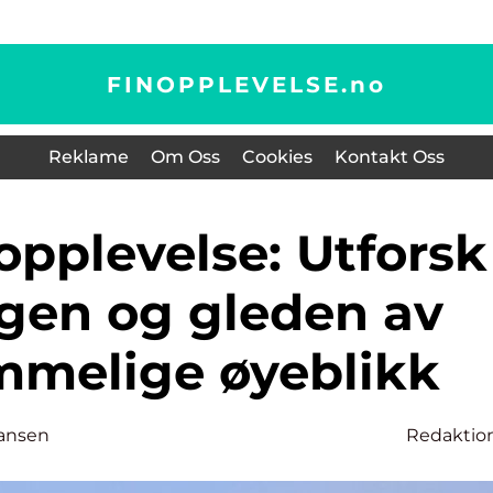
FINOPPLEVELSE.
no
Reklame
Om Oss
Cookies
Kontakt Oss
gen og gleden av
mmelige øyeblikk
ansen
Redaktio