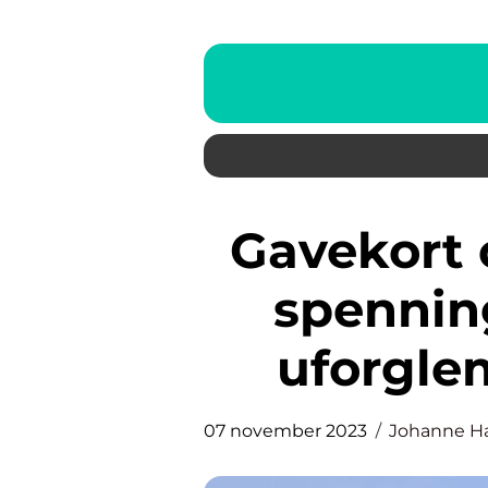
Gavekort opplevelse: Utforsk
spennin
uforgle
07 november 2023
Johanne H