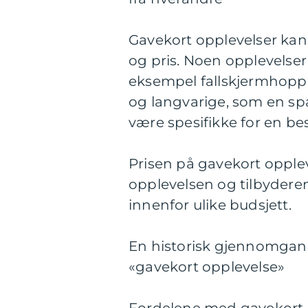
Gavekort opplevelser kan v
og pris. Noen opplevelser
eksempel fallskjermhopp
og langvarige, som en s
være spesifikke for en be
Prisen på gavekort opplev
opplevelsen og tilbyderen
innenfor ulike budsjett.
En historisk gjennomgang
«gavekort opplevelse»
Fordelene med gavekort o