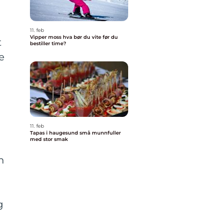
11. feb
Vipper moss hva bør du vite før du
t
bestiller time?
e
11. feb
Tapas i haugesund små munnfuller
med stor smak
n
g