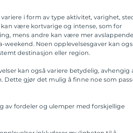
ariere i form av type aktivitet, varighet, ste
 kan være kortvarige og intense, som for
ing, mens andre kan være mer avslappend
pa-weekend. Noen opplevelsesgaver kan ogs
stemt destinasjon eller region.
elser kan også variere betydelig, avhengig 
. Dette gjør det mulig å finne noe som pass
 av fordeler og ulemper med forskjellige
pplevelser inkluderer muligheten til å