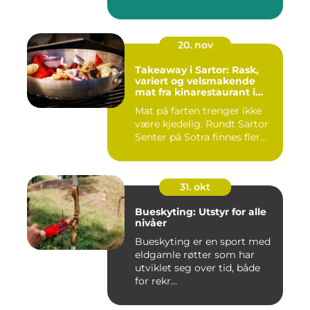
20. nov
Takeaway i Sartor: Rask,
variert og velsmakende
mat fra kinarestaurant i
Sartor
Mat på farten trenger ikke
være kjedelig. Rundt Sartor
Senter på Sotra finnes fler...
31. okt
Bueskyting: Utstyr for alle
nivåer
Bueskyting er en sport med
eldgamle røtter som har
utviklet seg over tid, både
for rekr...