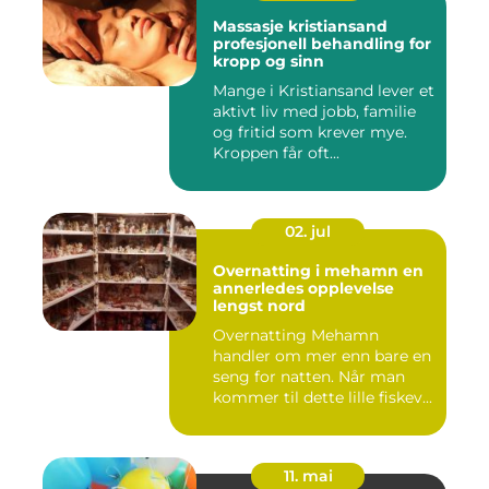
Massasje kristiansand
profesjonell behandling for
kropp og sinn
Mange i Kristiansand lever et
aktivt liv med jobb, familie
og fritid som krever mye.
Kroppen får oft...
02. jul
Overnatting i mehamn en
annerledes opplevelse
lengst nord
Overnatting Mehamn
handler om mer enn bare en
seng for natten. Når man
kommer til dette lille fiskev...
11. mai