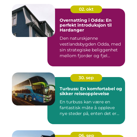
02. okt
Overnatting i Odda: En
perfekt introduksjon til
Hardanger
Den naturskjønne
vestlandsbygden Odda, med
sin strategiske beliggenhet
mellom fjorder og fjel...
30. sep
Turbuss: En komfortabel og
sikker reiseopplevelse
En turbuss kan være en
fantastisk måte å oppleve
nye steder på, enten det er...
06. sep