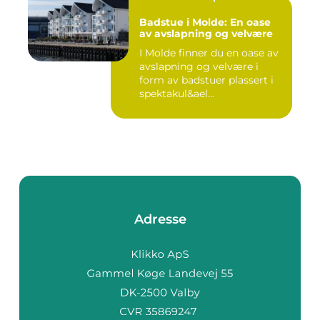
Badstue i Molde: En oase
av avslapning og velvære
I Molde finner du en oase av
avslapning og velvære i
form av badstuer plassert i
spektakul&ael...
Adresse