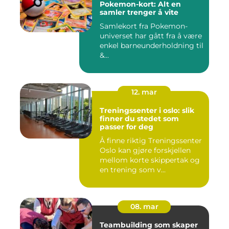
Pokemon-kort: Alt en
samler trenger å vite
Samlekort fra Pokemon-
universet har gått fra å være
enkel barneunderholdning til
&...
12. mar
Treningssenter i oslo: slik
finner du stedet som
passer for deg
Å finne riktig Treningssenter
Oslo kan gjøre forskjellen
mellom korte skippertak og
en trening som v...
08. mar
Teambuilding som skaper