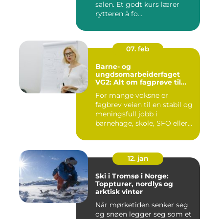
salen. Et godt kurs lærer
rytteren å fo...
07. feb
Barne- og
ungdsomarbeiderfaget
VG2: Alt om fagprøve til
barne- og
For mange voksne er
ungdomsarbeider
fagbrev veien til en stabil og
meningsfull jobb i
barnehage, skole, SFO eller
an...
12. jan
Ski i Tromsø i Norge:
Toppturer, nordlys og
arktisk vinter
Når mørketiden senker seg
og snøen legger seg som et