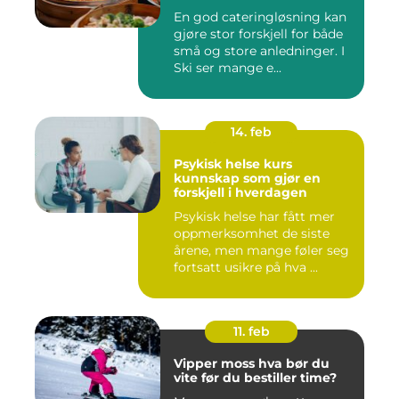
En god cateringløsning kan
gjøre stor forskjell for både
små og store anledninger. I
Ski ser mange e...
14. feb
Psykisk helse kurs
kunnskap som gjør en
forskjell i hverdagen
Psykisk helse har fått mer
oppmerksomhet de siste
årene, men mange føler seg
fortsatt usikre på hva ...
11. feb
Vipper moss hva bør du
vite før du bestiller time?