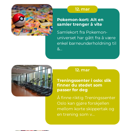
12. mar
Pokemon-kort: Alt en
samler trenger å vite
Samlekort fra Pokemon-
universet har gått fra å være
enkel barneunderholdning til
&...
12. mar
Treningssenter i oslo: slik
finner du stedet som
passer for deg
Å finne riktig Treningssenter
Oslo kan gjøre forskjellen
mellom korte skippertak og
en trening som v...