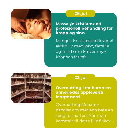
08. jul
Massasje kristiansand
profesjonell behandling for
kropp og sinn
Mange i Kristiansand lever et
aktivt liv med jobb, familie
og fritid som krever mye.
Kroppen får oft...
02. jul
Overnatting i mehamn en
annerledes opplevelse
lengst nord
Overnatting Mehamn
handler om mer enn bare en
seng for natten. Når man
kommer til dette lille fiskev...