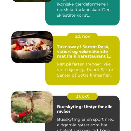
ikoniske gjerdeformene i
norsk kulturlandskap. Den
skråstilte konst...
20. nov
Takeaway i Sartor: Rask,
variert og velsmakende
mat fra kinarestaurant i
Sartor
Mat på farten trenger ikke
være kjedelig. Rundt Sartor
Senter på Sotra finnes fler...
31. okt
Bueskyting: Utstyr for alle
nivåer
Bueskyting er en sport med
eldgamle røtter som har
utviklet seg over tid, både