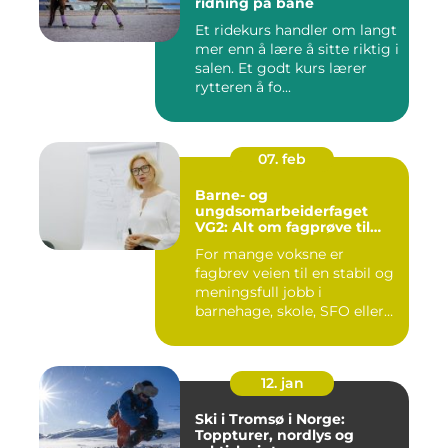
ridning på bane
Et ridekurs handler om langt
mer enn å lære å sitte riktig i
salen. Et godt kurs lærer
rytteren å fo...
07. feb
Barne- og
ungdsomarbeiderfaget
VG2: Alt om fagprøve til
barne- og
For mange voksne er
ungdomsarbeider
fagbrev veien til en stabil og
meningsfull jobb i
barnehage, skole, SFO eller
an...
12. jan
Ski i Tromsø i Norge:
Toppturer, nordlys og