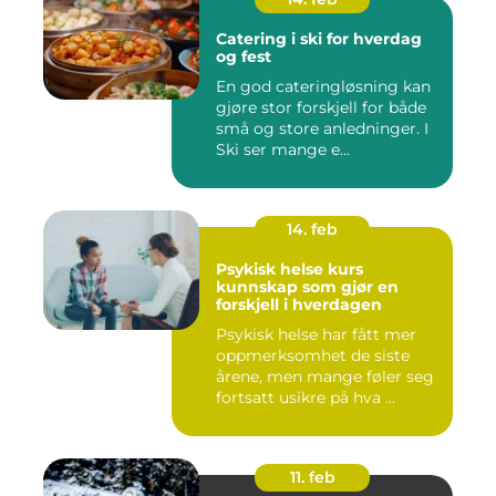
Catering i ski for hverdag
og fest
En god cateringløsning kan
gjøre stor forskjell for både
små og store anledninger. I
Ski ser mange e...
14. feb
Psykisk helse kurs
kunnskap som gjør en
forskjell i hverdagen
Psykisk helse har fått mer
oppmerksomhet de siste
årene, men mange føler seg
fortsatt usikre på hva ...
11. feb