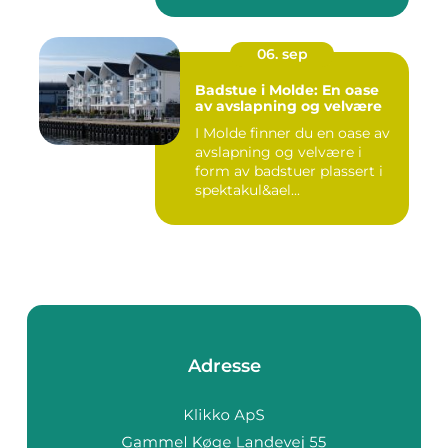
06. sep
Badstue i Molde: En oase
av avslapning og velvære
I Molde finner du en oase av
avslapning og velvære i
form av badstuer plassert i
spektakul&ael...
Adresse