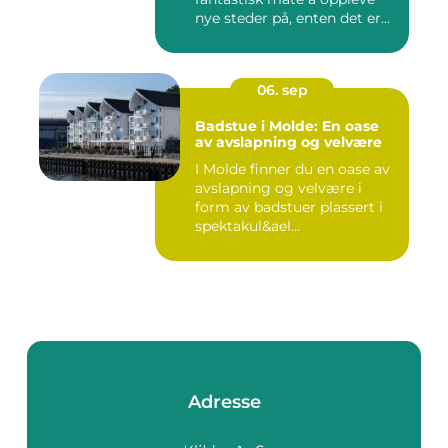
nye steder på, enten det er...
06. sep
Badstue i Molde: En oase
av avslapning og velvære
I Molde finner du en oase av
avslapning og velvære i
form av badstuer plassert i
spektakul&ael...
Adresse