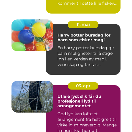
kommer til dette lille fiskev...
11. mai
Harry potter bursdag for
barn som elsker magi
En harry potter bursdag gir
barn muligheten til å stige
inn i en verden av magi,
vennskap og fantasi...
03. apr
Utleie lyd: slik får du
profesjonell lyd til
arrangementet
God lyd kan løfte et
arrangement fra helt greit til
virkelig minneverdig. Mange
trenger kraftig og t...