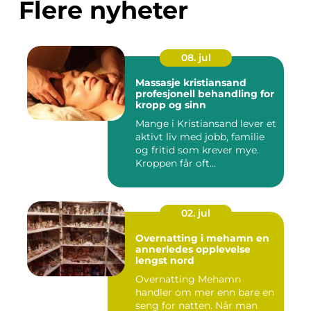
Flere nyheter
08. jul
Massasje kristiansand
profesjonell behandling for
kropp og sinn
Mange i Kristiansand lever et
aktivt liv med jobb, familie
og fritid som krever mye.
Kroppen får oft...
02. jul
Overnatting i mehamn en
annerledes opplevelse
lengst nord
Overnatting Mehamn
handler om mer enn bare en
seng for natten. Når man