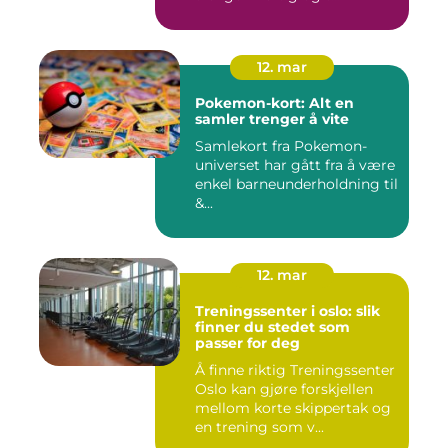
12. mar
Pokemon-kort: Alt en
samler trenger å vite
Samlekort fra Pokemon-
universet har gått fra å være
enkel barneunderholdning til
&...
12. mar
Treningssenter i oslo: slik
finner du stedet som
passer for deg
Å finne riktig Treningssenter
Oslo kan gjøre forskjellen
mellom korte skippertak og
en trening som v...