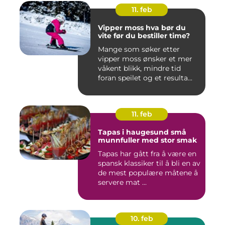
11. feb
Vipper moss hva bør du
vite før du bestiller time?
Mange som søker etter
vipper moss ønsker et mer
våkent blikk, mindre tid
foran speilet og et resulta...
11. feb
Tapas i haugesund små
munnfuller med stor smak
Tapas har gått fra å være en
spansk klassiker til å bli en av
de mest populære måtene å
servere mat ...
10. feb