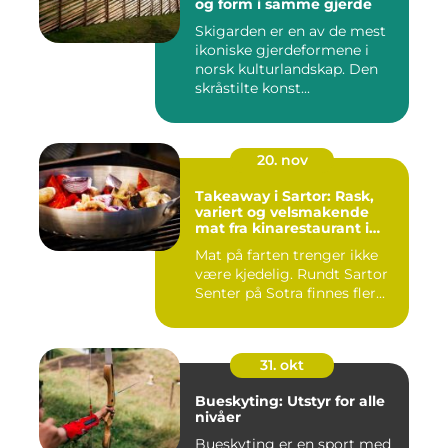
og form i samme gjerde
Skigarden er en av de mest
ikoniske gjerdeformene i
norsk kulturlandskap. Den
skråstilte konst...
20. nov
Takeaway i Sartor: Rask,
variert og velsmakende
mat fra kinarestaurant i
Sartor
Mat på farten trenger ikke
være kjedelig. Rundt Sartor
Senter på Sotra finnes fler...
31. okt
Bueskyting: Utstyr for alle
nivåer
Bueskyting er en sport med