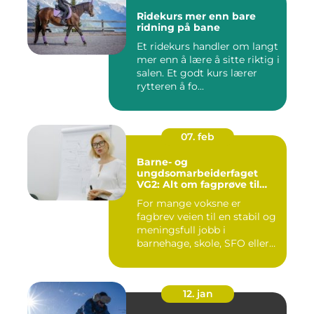
Ridekurs mer enn bare
ridning på bane
Et ridekurs handler om langt
mer enn å lære å sitte riktig i
salen. Et godt kurs lærer
rytteren å fo...
07. feb
Barne- og
ungdsomarbeiderfaget
VG2: Alt om fagprøve til
barne- og
For mange voksne er
ungdomsarbeider
fagbrev veien til en stabil og
meningsfull jobb i
barnehage, skole, SFO eller
an...
12. jan