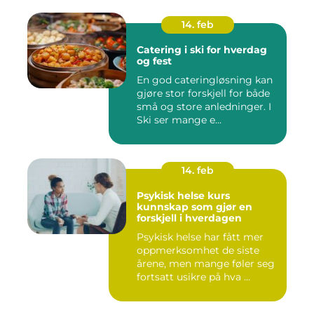
14. feb
Catering i ski for hverdag
og fest
En god cateringløsning kan
gjøre stor forskjell for både
små og store anledninger. I
Ski ser mange e...
14. feb
Psykisk helse kurs
kunnskap som gjør en
forskjell i hverdagen
Psykisk helse har fått mer
oppmerksomhet de siste
årene, men mange føler seg
fortsatt usikre på hva ...