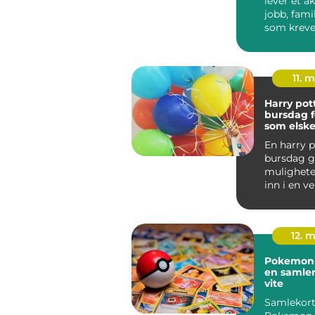
lever et a
jobb, famil
som kreve
Kroppen får
11. 
Harry pot
bursdag f
som elsk
En harry p
bursdag g
muligheten
inn i en v
magi, ven
fantasi...
12. 
Pokemon-k
en samler
vite
Samlekort