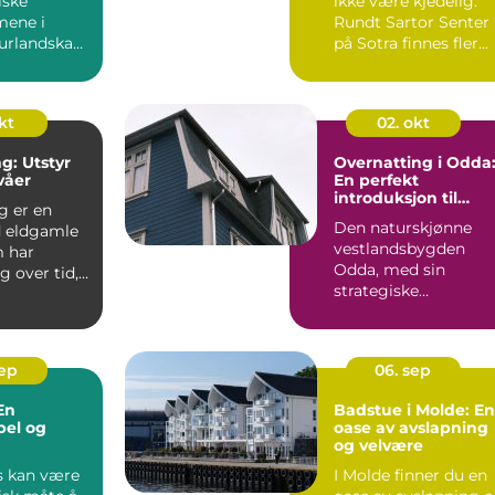
iske
ikke være kjedelig.
mene i
Rundt Sartor Senter
urlandskap.
på Sotra finnes fler...
lte konst...
kt
02. okt
g: Utstyr
Overnatting i Odda
ivåer
En perfekt
introduksjon til
g er en
Hardanger
Den naturskjønne
 eldgamle
vestlandsbygden
m har
Odda, med sin
g over tid,
strategiske
kr...
beliggenhet mellom
fjorder og fjel...
sep
06. sep
En
Badstue i Molde: En
bel og
oase av avslapning
og velvære
evelse
s kan være
I Molde finner du en