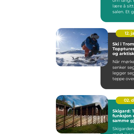
om langt 
lære å sitt
salen. Et 
lærer rytte
12. j
Ski i Trom
Toppturer
og arktisk
Når mørke
senker se
legger se
teppe over
fjord, ...
02. 
Skigard: T
funksjon 
samme gj
Skigarden 