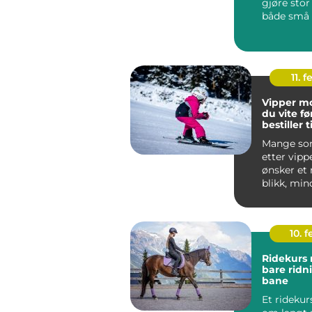
gjøre stor 
både små 
anledninge
mange e...
11. f
Vipper moss hv
du vite fø
bestiller 
Mange so
etter vip
ønsker et
blikk, min
speilet og 
10. 
Ridekurs mer enn
bare ridn
bane
Et ridekur