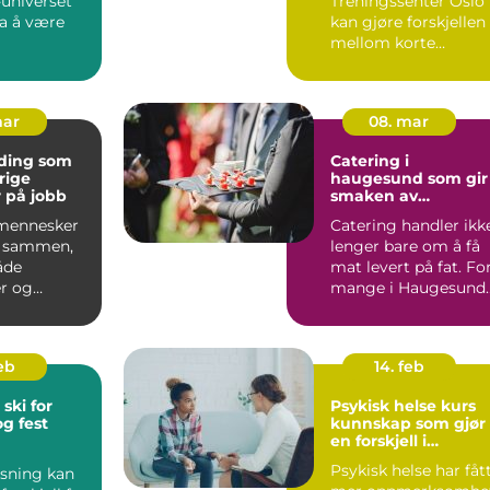
universet
Treningssenter Oslo
ra å være
kan gjøre forskjellen
mellom korte
rholdning
skippertak og en
trening som v...
mar
08. mar
ding som
Catering i
rige
haugesund som gir
r på jobb
smaken av
hjemmelaget mat
 mennesker
Catering handler ikk
e sammen,
lenger bare om å få
åde
mat levert på fat. Fo
r og
mange i Haugesund
Godt
og omegn har leve...
d kommer
feb
14. feb
 ski for
Psykisk helse kurs
g fest
kunnskap som gjør
en forskjell i
hverdagen
Psykisk helse har fåt
øsning kan