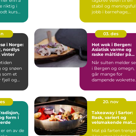
mer enn å
fagbrev veien til en
ungdomsarbeider
e riktig i
stabil og meningsful
godt kurs
jobb i barnehage,
ren å fo...
skole, SFO eller an...
an
03. des
sø i Norge:
Hot wok i Bergen:
, nordlys
Asiatisk varme og
 vinter
raske måltider på
Sotra
tiden
Når sulten melder s
g og snøen
i Bergen og omegn,
g som et
går mange for
 fjell og
dampende wokrette
med sprø...
des
20. nov
radisjon,
Takeaway i Sartor:
og form i
Rask, variert og
erde
velsmakende mat
fra kinarestaurant i
er en av de
Mat på farten trenge
Sartor