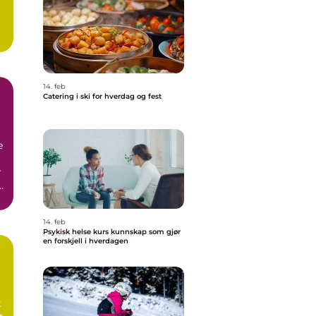
14. feb
Catering i ski for hverdag og fest
e
r
14. feb
Psykisk helse kurs kunnskap som gjør
en forskjell i hverdagen
t