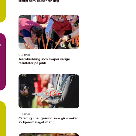
stedet som passer for deg
e
u
08. mar
Teambuilding som skaper varige
resultater på jobb
08. mar
Catering i haugesund som gir smaken
av hjemmelaget mat