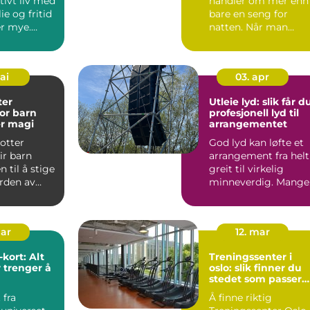
ktivt liv med
handler om mer enn
ie og fritid
bare en seng for
r mye.
natten. Når man
 oft...
kommer til dette lill
fiskev...
mai
03. apr
ter
Utleie lyd: slik får d
or barn
profesjonell lyd til
er magi
arrangementet
otter
God lyd kan løfte et
ir barn
arrangement fra helt
 til å stige
greit til virkelig
erden av
minneverdig. Mange
nskap og
trenger kraftig og t...
mar
12. mar
ort: Alt
Treningssenter i
 trenger å
oslo: slik finner du
stedet som passer
for deg
 fra
Å finne riktig