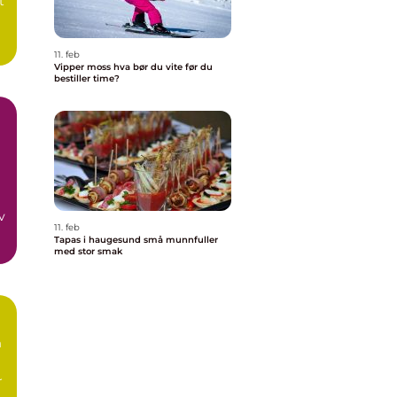
t
a
11. feb
Vipper moss hva bør du vite før du
bestiller time?
v
11. feb
Tapas i haugesund små munnfuller
at
med stor smak
a
r