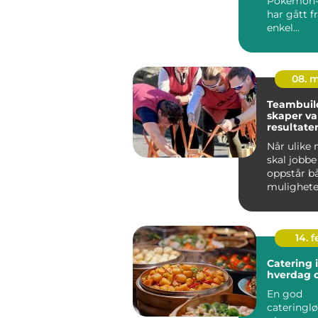
Pokemon-
har gått f
enkel
barneunde
til &...
08. 
Teambuil
skaper va
resultate
Når ulike
skal jobb
oppstår b
mulighete
friksjon. 
samarbei
sj...
14. 
Catering i
hverdag o
En god
cateringl