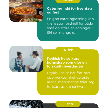
Catering i ski for hverdag
og fest
En god cateringløsning kan
gjøre stor forskjell for både
små og store anledninger. I
Ski ser mange e...
14. feb
Psykisk helse kurs
kunnskap som gjør en
forskjell i hverdagen
Psykisk helse har fått mer
oppmerksomhet de siste
årene, men mange føler seg
fortsatt usikre på hva ...
11. feb