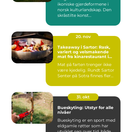
ikoniske gjerdeformene i
norsk kulturlandskap. Den
skråstilte konst...
20. nov
Takeaway i Sartor: Rask,
variert og velsmakende
mat fra kinarestaurant i
Sartor
Mat på farten trenger ikke
være kjedelig. Rundt Sartor
Senter på Sotra finnes fler...
31. okt
Bueskyting: Utstyr for alle
nivåer
Bueskyting er en sport med
eldgamle røtter som har
utviklet seg over tid, både