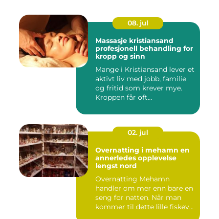
08. jul
Massasje kristiansand
profesjonell behandling for
kropp og sinn
Mange i Kristiansand lever et
aktivt liv med jobb, familie
og fritid som krever mye.
Kroppen får oft...
02. jul
Overnatting i mehamn en
annerledes opplevelse
lengst nord
Overnatting Mehamn
handler om mer enn bare en
seng for natten. Når man
kommer til dette lille fiskev...