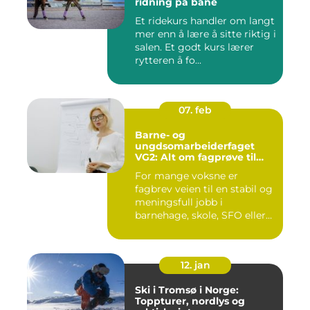
ridning på bane
Et ridekurs handler om langt
mer enn å lære å sitte riktig i
salen. Et godt kurs lærer
rytteren å fo...
07. feb
Barne- og
ungdsomarbeiderfaget
VG2: Alt om fagprøve til
barne- og
For mange voksne er
ungdomsarbeider
fagbrev veien til en stabil og
meningsfull jobb i
barnehage, skole, SFO eller
an...
12. jan
Ski i Tromsø i Norge:
Toppturer, nordlys og