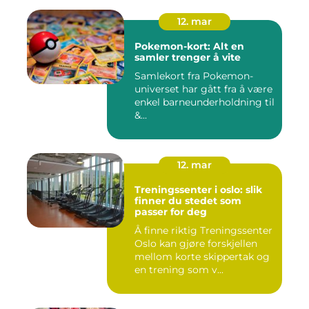
12. mar
Pokemon-kort: Alt en
samler trenger å vite
Samlekort fra Pokemon-
universet har gått fra å være
enkel barneunderholdning til
&...
12. mar
Treningssenter i oslo: slik
finner du stedet som
passer for deg
Å finne riktig Treningssenter
Oslo kan gjøre forskjellen
mellom korte skippertak og
en trening som v...