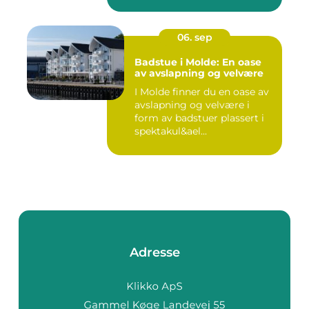
06. sep
Badstue i Molde: En oase
av avslapning og velvære
I Molde finner du en oase av
avslapning og velvære i
form av badstuer plassert i
spektakul&ael...
Adresse