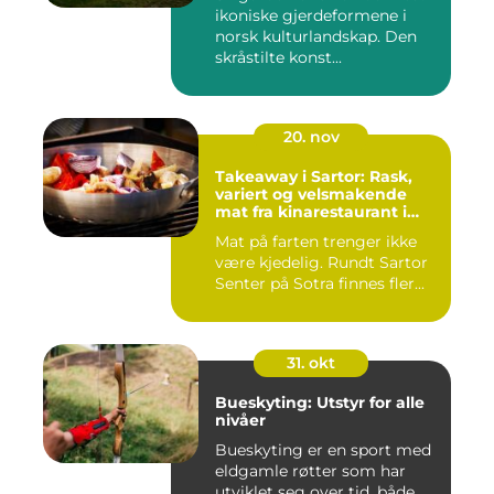
ikoniske gjerdeformene i
norsk kulturlandskap. Den
skråstilte konst...
20. nov
Takeaway i Sartor: Rask,
variert og velsmakende
mat fra kinarestaurant i
Sartor
Mat på farten trenger ikke
være kjedelig. Rundt Sartor
Senter på Sotra finnes fler...
31. okt
Bueskyting: Utstyr for alle
nivåer
Bueskyting er en sport med
eldgamle røtter som har
utviklet seg over tid, både