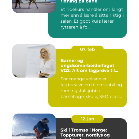
ridning på bane
Et ridekurs handler om langt
mer enn å lære å sitte riktig i
salen. Et godt kurs lærer
rytteren å fo...
07. feb
Barne- og
ungdsomarbeiderfaget
VG2: Alt om fagprøve til
barne- og
For mange voksne er
ungdomsarbeider
fagbrev veien til en stabil og
meningsfull jobb i
barnehage, skole, SFO eller
an...
12. jan
Ski i Tromsø i Norge:
Toppturer, nordlys og