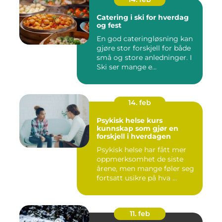
Catering i ski for hverdag
og fest
En god cateringløsning kan
gjøre stor forskjell for både
små og store anledninger. I
Ski ser mange e...
14. feb
Psykisk helse kurs
kunnskap som gjør en
forskjell i hverdagen
Psykisk helse har fått mer
oppmerksomhet de siste
årene, men mange føler seg
fortsatt usikre på hva ...
11. feb