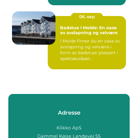
06. sep
Badstue i Molde: En oase
av avslapning og velvære
I Molde finner du en oase av
avslapning og velvære i
form av badstuer plassert i
spektakul&ael...
Adresse