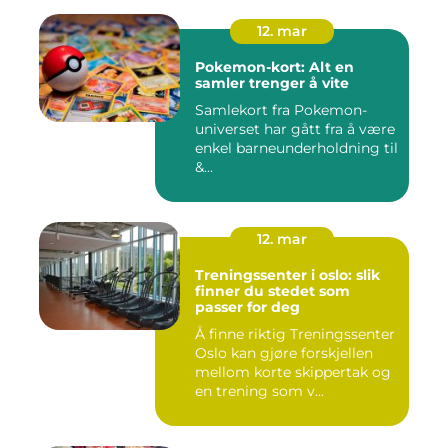
12. mar
Pokemon-kort: Alt en
samler trenger å vite
Samlekort fra Pokemon-
universet har gått fra å være
enkel barneunderholdning til
&...
12. mar
Treningssenter i oslo: slik
finner du stedet som
passer for deg
Å finne riktig Treningssenter
Oslo kan gjøre forskjellen
mellom korte skippertak og
en trening som v...