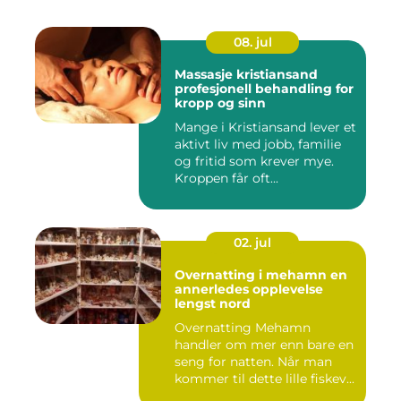
08. jul
Massasje kristiansand
profesjonell behandling for
kropp og sinn
Mange i Kristiansand lever et
aktivt liv med jobb, familie
og fritid som krever mye.
Kroppen får oft...
02. jul
Overnatting i mehamn en
annerledes opplevelse
lengst nord
Overnatting Mehamn
handler om mer enn bare en
seng for natten. Når man
kommer til dette lille fiskev...