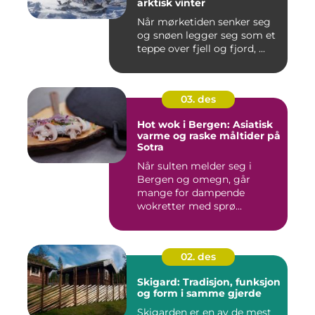
arktisk vinter
Når mørketiden senker seg
og snøen legger seg som et
teppe over fjell og fjord, ...
03. des
Hot wok i Bergen: Asiatisk
varme og raske måltider på
Sotra
Når sulten melder seg i
Bergen og omegn, går
mange for dampende
wokretter med sprø...
02. des
Skigard: Tradisjon, funksjon
og form i samme gjerde
Skigarden er en av de mest