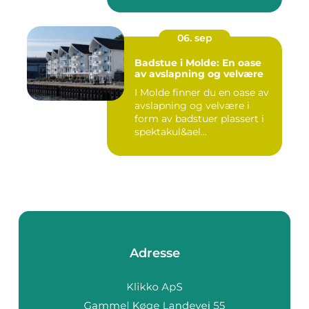
06. sep
Badstue i Molde: En oase
av avslapning og velvære
I Molde finner du en oase av
avslapning og velvære i
form av badstuer plassert i
spektakul&ael...
Adresse