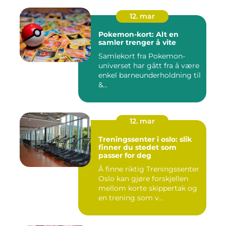
12. mar
Pokemon-kort: Alt en
samler trenger å vite
Samlekort fra Pokemon-
universet har gått fra å være
enkel barneunderholdning til
&...
12. mar
Treningssenter i oslo: slik
finner du stedet som
passer for deg
Å finne riktig Treningssenter
Oslo kan gjøre forskjellen
mellom korte skippertak og
en trening som v...