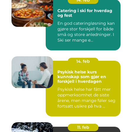
14. feb
Catering i ski for hverdag
og fest
En god cateringløsning kan
gjøre stor forskjell for både
små og store anledninger. I
Ski ser mange e...
14. feb
Psykisk helse kurs
kunnskap som gjør en
forskjell i hverdagen
Psykisk helse har fått mer
oppmerksomhet de siste
årene, men mange føler seg
fortsatt usikre på hva ...
11. feb