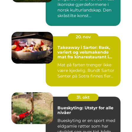
ikoniske gjerdeformene i
norsk kulturlandskap. Den
skråstilte konst...
20. nov
Takeaway i Sartor: Rask,
variert og velsmakende
mat fra kinarestaurant i
Sartor
Mat på farten trenger ikke
være kjedelig. Rundt Sartor
Senter på Sotra finnes fler...
31. okt
Bueskyting: Utstyr for alle
nivåer
Bueskyting er en sport med
eldgamle røtter som har
utviklet seg over tid, både