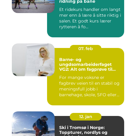
ridning på bane
Et ridekurs handler om langt
mer enn å lære å sitte riktig i
salen. Et godt kurs lærer
rytteren å fo...
07. feb
Barne- og
ungdsomarbeiderfaget
VG2: Alt om fagprøve til
barne- og
For mange voksne er
ungdomsarbeider
fagbrev veien til en stabil og
meningsfull jobb i
barnehage, skole, SFO eller
an...
12. jan
Ski i Tromsø i Norge:
Toppturer, nordlys og