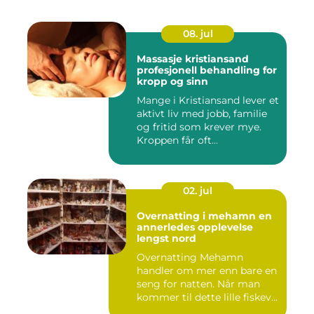
08. jul
Massasje kristiansand
profesjonell behandling for
kropp og sinn
Mange i Kristiansand lever et
aktivt liv med jobb, familie
og fritid som krever mye.
Kroppen får oft...
02. jul
Overnatting i mehamn en
annerledes opplevelse
lengst nord
Overnatting Mehamn
handler om mer enn bare en
seng for natten. Når man
kommer til dette lille fiskev...