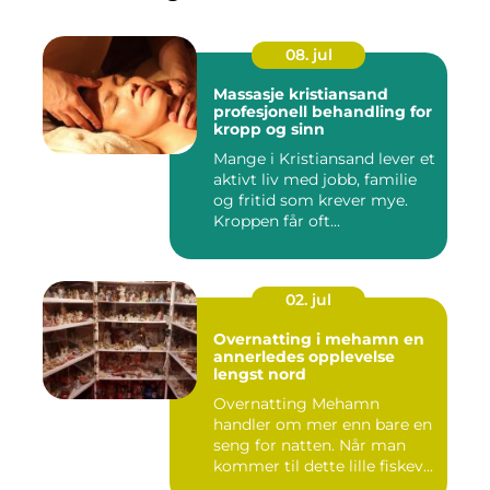
08. jul
Massasje kristiansand
profesjonell behandling for
kropp og sinn
Mange i Kristiansand lever et
aktivt liv med jobb, familie
og fritid som krever mye.
Kroppen får oft...
02. jul
Overnatting i mehamn en
annerledes opplevelse
lengst nord
Overnatting Mehamn
handler om mer enn bare en
seng for natten. Når man
kommer til dette lille fiskev...