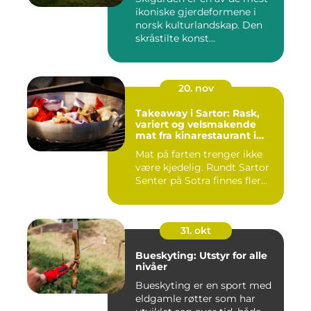
ikoniske gjerdeformene i
norsk kulturlandskap. Den
skråstilte konst...
20. nov
Takeaway i Sartor: Rask,
variert og velsmakende
mat fra kinarestaurant i
Sartor
Mat på farten trenger ikke
være kjedelig. Rundt Sartor
Senter på Sotra finnes fler...
31. okt
Bueskyting: Utstyr for alle
nivåer
Bueskyting er en sport med
eldgamle røtter som har