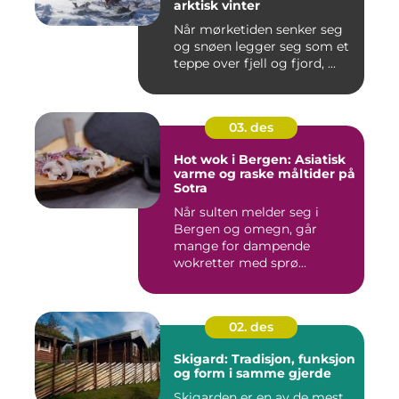
arktisk vinter
Når mørketiden senker seg
og snøen legger seg som et
teppe over fjell og fjord, ...
03. des
Hot wok i Bergen: Asiatisk
varme og raske måltider på
Sotra
Når sulten melder seg i
Bergen og omegn, går
mange for dampende
wokretter med sprø...
02. des
Skigard: Tradisjon, funksjon
og form i samme gjerde
Skigarden er en av de mest