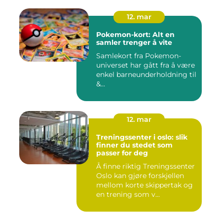
12. mar
Pokemon-kort: Alt en
samler trenger å vite
Samlekort fra Pokemon-
universet har gått fra å være
enkel barneunderholdning til
&...
12. mar
Treningssenter i oslo: slik
finner du stedet som
passer for deg
Å finne riktig Treningssenter
Oslo kan gjøre forskjellen
mellom korte skippertak og
en trening som v...