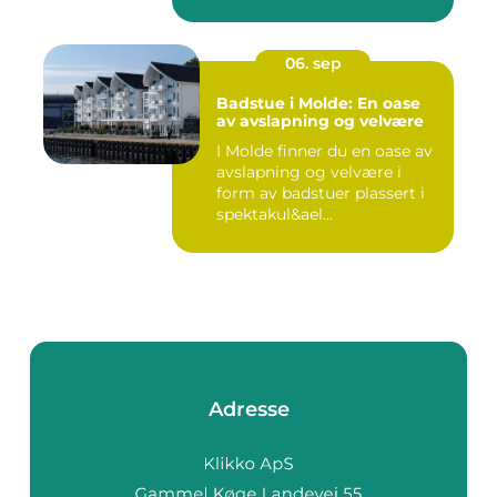
06. sep
Badstue i Molde: En oase
av avslapning og velvære
I Molde finner du en oase av
avslapning og velvære i
form av badstuer plassert i
spektakul&ael...
Adresse