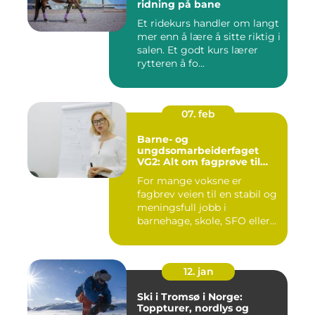
ridning på bane
Et ridekurs handler om langt
mer enn å lære å sitte riktig i
salen. Et godt kurs lærer
rytteren å fo...
07. feb
Barne- og
ungdsomarbeiderfaget
VG2: Alt om fagprøve til
barne- og
For mange voksne er
ungdomsarbeider
fagbrev veien til en stabil og
meningsfull jobb i
barnehage, skole, SFO eller
an...
12. jan
Ski i Tromsø i Norge:
Toppturer, nordlys og