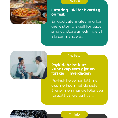
14. feb
Catering i ski for hverdag
og fest
En god cateringløsning kan
gjøre stor forskjell for både
små og store anledninger. I
Ski ser mange e...
14. feb
Psykisk helse kurs
kunnskap som gjør en
forskjell i hverdagen
Psykisk helse har fått mer
oppmerksomhet de siste
årene, men mange føler seg
fortsatt usikre på hva ...
11. feb