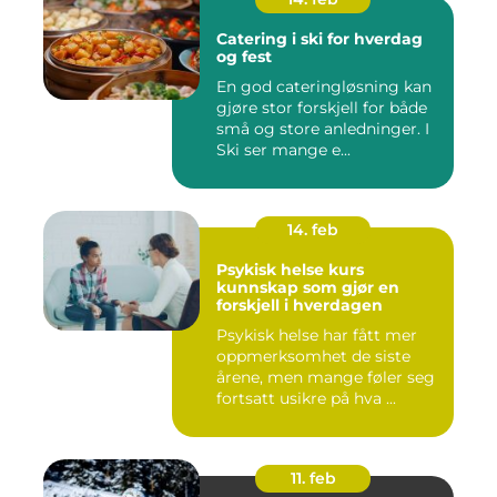
Catering i ski for hverdag
og fest
En god cateringløsning kan
gjøre stor forskjell for både
små og store anledninger. I
Ski ser mange e...
14. feb
Psykisk helse kurs
kunnskap som gjør en
forskjell i hverdagen
Psykisk helse har fått mer
oppmerksomhet de siste
årene, men mange føler seg
fortsatt usikre på hva ...
11. feb