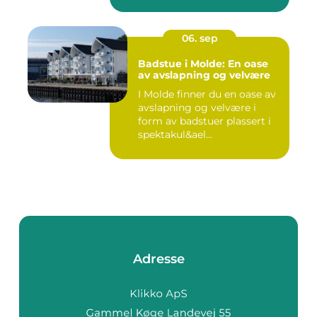
06. sep
Badstue i Molde: En oase
av avslapning og velvære
I Molde finner du en oase av
avslapning og velvære i
form av badstuer plassert i
spektakul&ael...
Adresse