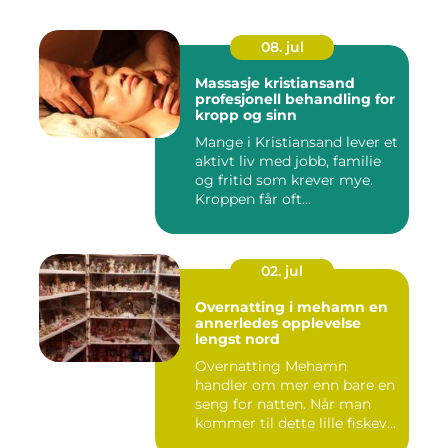
08. jul
Massasje kristiansand
profesjonell behandling for
kropp og sinn
Mange i Kristiansand lever et
aktivt liv med jobb, familie
og fritid som krever mye.
Kroppen får oft...
02. jul
Overnatting i mehamn en
annerledes opplevelse
lengst nord
Overnatting Mehamn
handler om mer enn bare en
seng for natten. Når man
kommer til dette lille fiskev...