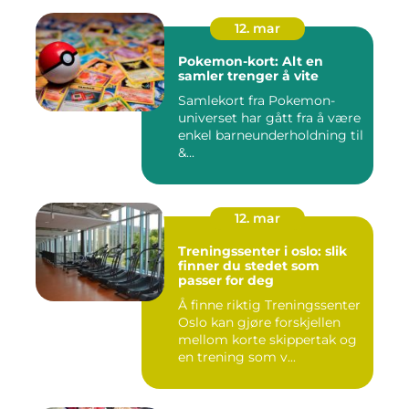
12. mar
Pokemon-kort: Alt en
samler trenger å vite
Samlekort fra Pokemon-
universet har gått fra å være
enkel barneunderholdning til
&...
12. mar
Treningssenter i oslo: slik
finner du stedet som
passer for deg
Å finne riktig Treningssenter
Oslo kan gjøre forskjellen
mellom korte skippertak og
en trening som v...