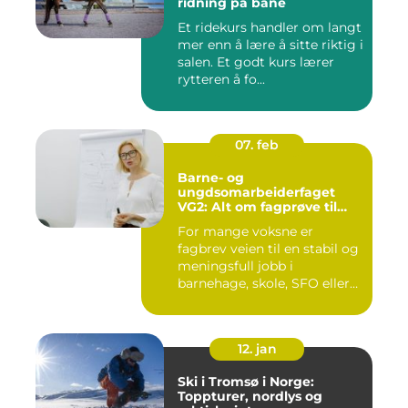
ridning på bane
Et ridekurs handler om langt
mer enn å lære å sitte riktig i
salen. Et godt kurs lærer
rytteren å fo...
07. feb
Barne- og
ungdsomarbeiderfaget
VG2: Alt om fagprøve til
barne- og
For mange voksne er
ungdomsarbeider
fagbrev veien til en stabil og
meningsfull jobb i
barnehage, skole, SFO eller
an...
12. jan
Ski i Tromsø i Norge:
Toppturer, nordlys og