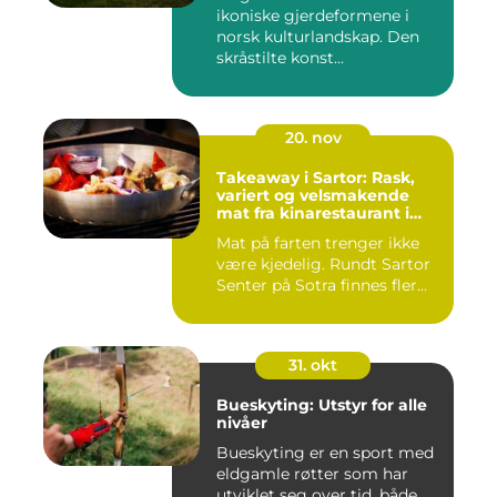
ikoniske gjerdeformene i
norsk kulturlandskap. Den
skråstilte konst...
20. nov
Takeaway i Sartor: Rask,
variert og velsmakende
mat fra kinarestaurant i
Sartor
Mat på farten trenger ikke
være kjedelig. Rundt Sartor
Senter på Sotra finnes fler...
31. okt
Bueskyting: Utstyr for alle
nivåer
Bueskyting er en sport med
eldgamle røtter som har
utviklet seg over tid, både