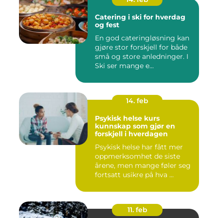
Catering i ski for hverdag
og fest
En god cateringløsning kan
gjøre stor forskjell for både
små og store anledninger. I
Ski ser mange e...
14. feb
Psykisk helse kurs
kunnskap som gjør en
forskjell i hverdagen
Psykisk helse har fått mer
oppmerksomhet de siste
årene, men mange føler seg
fortsatt usikre på hva ...
11. feb