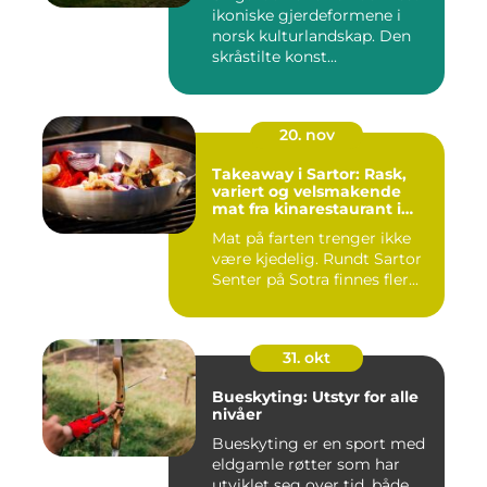
ikoniske gjerdeformene i
norsk kulturlandskap. Den
skråstilte konst...
20. nov
Takeaway i Sartor: Rask,
variert og velsmakende
mat fra kinarestaurant i
Sartor
Mat på farten trenger ikke
være kjedelig. Rundt Sartor
Senter på Sotra finnes fler...
31. okt
Bueskyting: Utstyr for alle
nivåer
Bueskyting er en sport med
eldgamle røtter som har
utviklet seg over tid, både