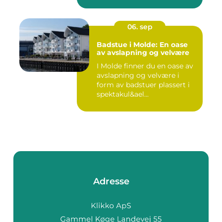
06. sep
Badstue i Molde: En oase
av avslapning og velvære
I Molde finner du en oase av
avslapning og velvære i
form av badstuer plassert i
spektakul&ael...
Adresse