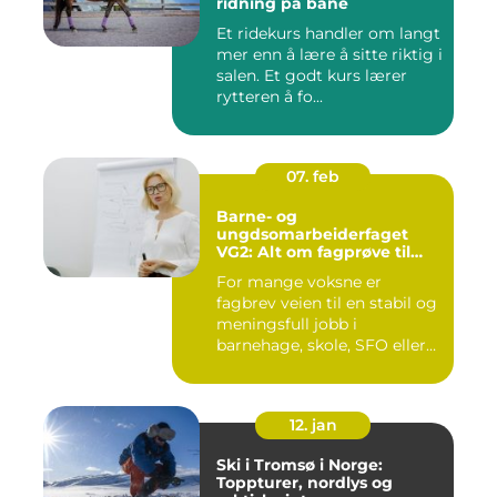
ridning på bane
Et ridekurs handler om langt
mer enn å lære å sitte riktig i
salen. Et godt kurs lærer
rytteren å fo...
07. feb
Barne- og
ungdsomarbeiderfaget
VG2: Alt om fagprøve til
barne- og
For mange voksne er
ungdomsarbeider
fagbrev veien til en stabil og
meningsfull jobb i
barnehage, skole, SFO eller
an...
12. jan
Ski i Tromsø i Norge:
Toppturer, nordlys og