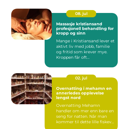
08. jul
Massasje kristiansand
profesjonell behandling for
kropp og sinn
Mange i Kristiansand lever et
aktivt liv med jobb, familie
og fritid som krever mye.
Kroppen får oft...
02. jul
Overnatting i mehamn en
annerledes opplevelse
lengst nord
Overnatting Mehamn
handler om mer enn bare en
seng for natten. Når man
kommer til dette lille fiskev...