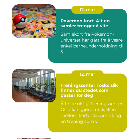
12. mar
Pokemon-kort: Alt en
samler trenger å vite
Samlekort fra Pokemon-
universet har gått fra å være
enkel barneunderholdning til
&...
12. mar
Treningssenter i oslo: slik
finner du stedet som
passer for deg
Å finne riktig Treningssenter
Oslo kan gjøre forskjellen
mellom korte skippertak og
en trening som v...