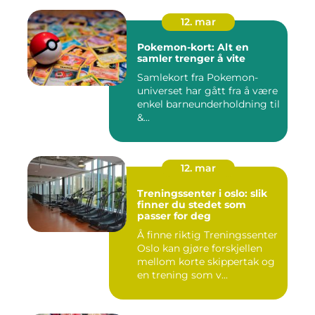
12. mar
Pokemon-kort: Alt en
samler trenger å vite
Samlekort fra Pokemon-
universet har gått fra å være
enkel barneunderholdning til
&...
12. mar
Treningssenter i oslo: slik
finner du stedet som
passer for deg
Å finne riktig Treningssenter
Oslo kan gjøre forskjellen
mellom korte skippertak og
en trening som v...