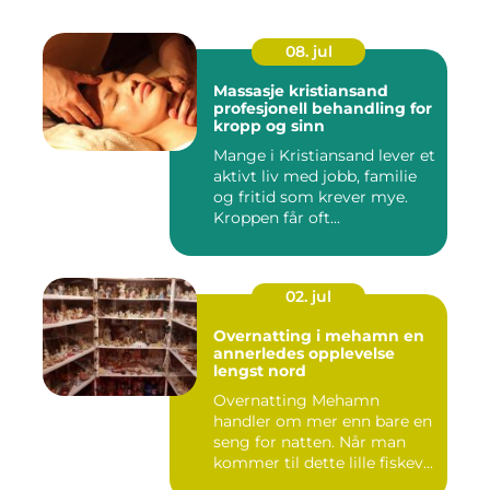
08. jul
Massasje kristiansand
profesjonell behandling for
kropp og sinn
Mange i Kristiansand lever et
aktivt liv med jobb, familie
og fritid som krever mye.
Kroppen får oft...
02. jul
Overnatting i mehamn en
annerledes opplevelse
lengst nord
Overnatting Mehamn
handler om mer enn bare en
seng for natten. Når man
kommer til dette lille fiskev...