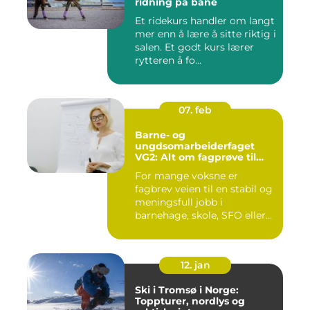
ridning på bane
Et ridekurs handler om langt
mer enn å lære å sitte riktig i
salen. Et godt kurs lærer
rytteren å fo...
07. feb
Barne- og
ungdsomarbeiderfaget
VG2: Alt om fagprøve til
barne- og
For mange voksne er
ungdomsarbeider
fagbrev veien til en stabil og
meningsfull jobb i
barnehage, skole, SFO eller
an...
12. jan
Ski i Tromsø i Norge:
Toppturer, nordlys og