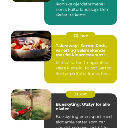
ikoniske gjerdeformene i
norsk kulturlandskap. Den
skråstilte konst...
20. nov
Takeaway i Sartor: Rask,
variert og velsmakende
mat fra kinarestaurant i
Sartor
Mat på farten trenger ikke
være kjedelig. Rundt Sartor
Senter på Sotra finnes fler...
31. okt
Bueskyting: Utstyr for alle
nivåer
Bueskyting er en sport med
eldgamle røtter som har
utviklet seg over tid, både