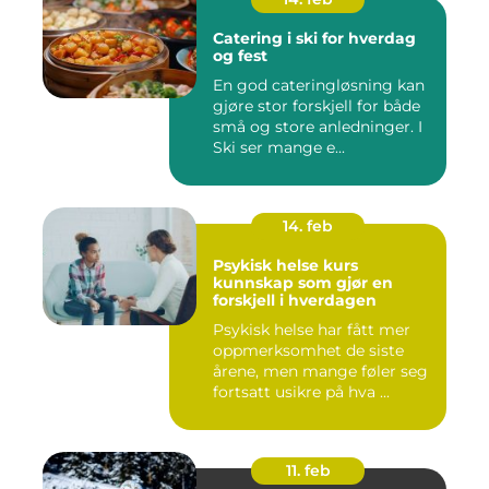
Catering i ski for hverdag
og fest
En god cateringløsning kan
gjøre stor forskjell for både
små og store anledninger. I
Ski ser mange e...
14. feb
Psykisk helse kurs
kunnskap som gjør en
forskjell i hverdagen
Psykisk helse har fått mer
oppmerksomhet de siste
årene, men mange føler seg
fortsatt usikre på hva ...
11. feb