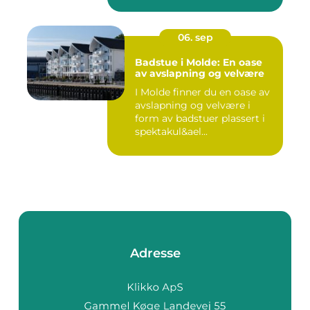
06. sep
Badstue i Molde: En oase
av avslapning og velvære
I Molde finner du en oase av
avslapning og velvære i
form av badstuer plassert i
spektakul&ael...
Adresse