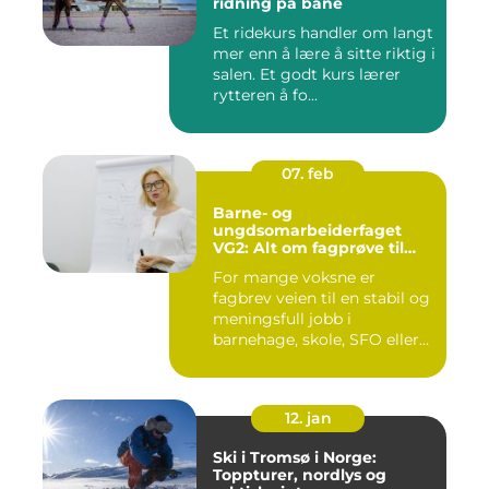
ridning på bane
Et ridekurs handler om langt
mer enn å lære å sitte riktig i
salen. Et godt kurs lærer
rytteren å fo...
07. feb
Barne- og
ungdsomarbeiderfaget
VG2: Alt om fagprøve til
barne- og
For mange voksne er
ungdomsarbeider
fagbrev veien til en stabil og
meningsfull jobb i
barnehage, skole, SFO eller
an...
12. jan
Ski i Tromsø i Norge:
Toppturer, nordlys og