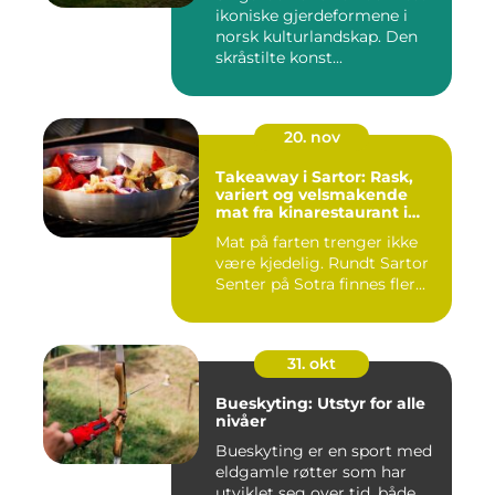
ikoniske gjerdeformene i
norsk kulturlandskap. Den
skråstilte konst...
20. nov
Takeaway i Sartor: Rask,
variert og velsmakende
mat fra kinarestaurant i
Sartor
Mat på farten trenger ikke
være kjedelig. Rundt Sartor
Senter på Sotra finnes fler...
31. okt
Bueskyting: Utstyr for alle
nivåer
Bueskyting er en sport med
eldgamle røtter som har
utviklet seg over tid, både