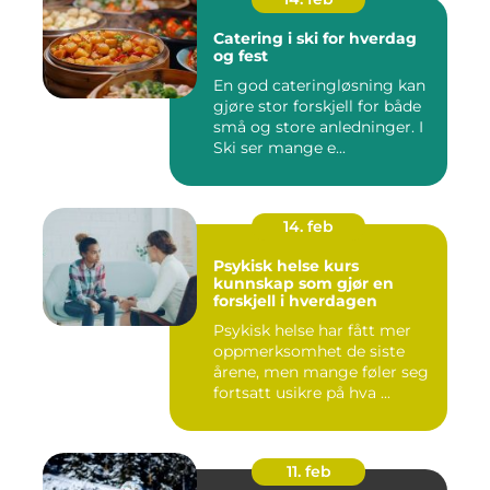
Catering i ski for hverdag
og fest
En god cateringløsning kan
gjøre stor forskjell for både
små og store anledninger. I
Ski ser mange e...
14. feb
Psykisk helse kurs
kunnskap som gjør en
forskjell i hverdagen
Psykisk helse har fått mer
oppmerksomhet de siste
årene, men mange føler seg
fortsatt usikre på hva ...
11. feb