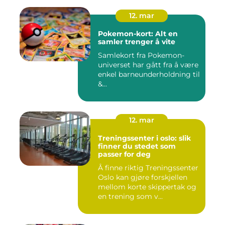
12. mar
Pokemon-kort: Alt en
samler trenger å vite
Samlekort fra Pokemon-
universet har gått fra å være
enkel barneunderholdning til
&...
12. mar
Treningssenter i oslo: slik
finner du stedet som
passer for deg
Å finne riktig Treningssenter
Oslo kan gjøre forskjellen
mellom korte skippertak og
en trening som v...