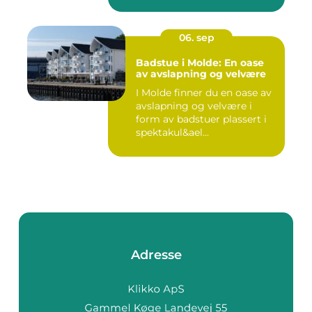
06. sep
Badstue i Molde: En oase
av avslapning og velvære
I Molde finner du en oase av
avslapning og velvære i
form av badstuer plassert i
spektakul&ael...
Adresse