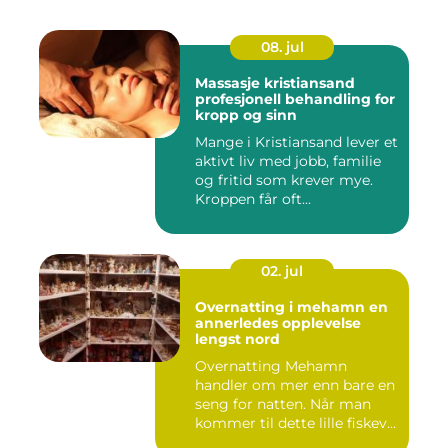
08. jul
Massasje kristiansand
profesjonell behandling for
kropp og sinn
Mange i Kristiansand lever et
aktivt liv med jobb, familie
og fritid som krever mye.
Kroppen får oft...
02. jul
Overnatting i mehamn en
annerledes opplevelse
lengst nord
Overnatting Mehamn
handler om mer enn bare en
seng for natten. Når man
kommer til dette lille fiskev...