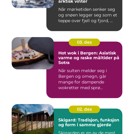
arktisk vinter
Når mørketiden senker seg
og snøen legger seg som et
teppe over fjell og fjord, ...
03. des
Hot wok i Bergen: Asiatisk
varme og raske måltider på
Sotra
Når sulten melder seg i
Bergen og omegn, går
mange for dampende
wokretter med sprø...
02. des
Skigard: Tradisjon, funksjon
og form i samme gjerde
Skigarden er en av de mest