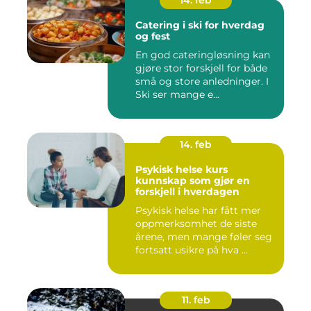
14. feb
Catering i ski for hverdag
og fest
En god cateringløsning kan
gjøre stor forskjell for både
små og store anledninger. I
Ski ser mange e...
14. feb
Psykisk helse kurs
kunnskap som gjør en
forskjell i hverdagen
Psykisk helse har fått mer
oppmerksomhet de siste
årene, men mange føler seg
fortsatt usikre på hva ...
11. feb