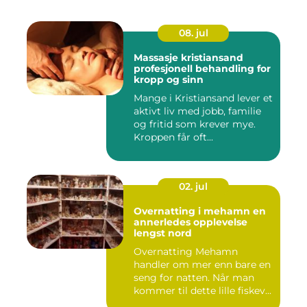
08. jul
Massasje kristiansand
profesjonell behandling for
kropp og sinn
Mange i Kristiansand lever et
aktivt liv med jobb, familie
og fritid som krever mye.
Kroppen får oft...
02. jul
Overnatting i mehamn en
annerledes opplevelse
lengst nord
Overnatting Mehamn
handler om mer enn bare en
seng for natten. Når man
kommer til dette lille fiskev...