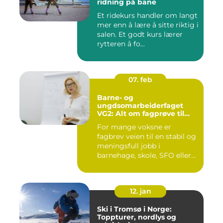
ridning på bane
Et ridekurs handler om langt
mer enn å lære å sitte riktig i
salen. Et godt kurs lærer
rytteren å fo...
07. feb
Barne- og
ungdsomarbeiderfaget
VG2: Alt om fagprøve til
barne- og
For mange voksne er
ungdomsarbeider
fagbrev veien til en stabil og
meningsfull jobb i
barnehage, skole, SFO eller
an...
12. jan
Ski i Tromsø i Norge:
Toppturer, nordlys og