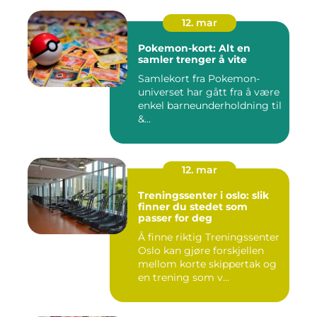
12. mar
Pokemon-kort: Alt en
samler trenger å vite
Samlekort fra Pokemon-
universet har gått fra å være
enkel barneunderholdning til
&...
12. mar
Treningssenter i oslo: slik
finner du stedet som
passer for deg
Å finne riktig Treningssenter
Oslo kan gjøre forskjellen
mellom korte skippertak og
en trening som v...