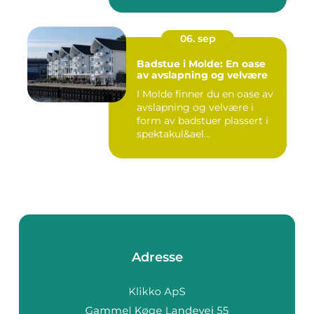
06. sep
Badstue i Molde: En oase
av avslapning og velvære
I Molde finner du en oase av
avslapning og velvære i
form av badstuer plassert i
spektakul&ael...
Adresse