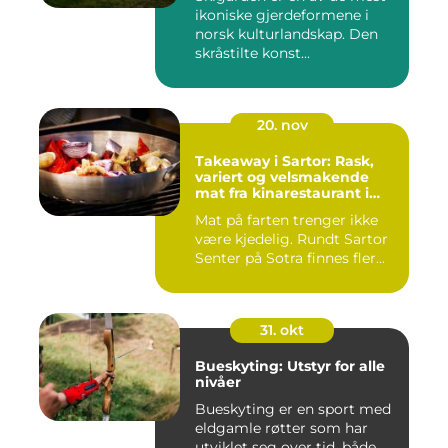
ikoniske gjerdeformene i
norsk kulturlandskap. Den
skråstilte konst...
20. nov
Takeaway i Sartor: Rask,
variert og velsmakende
mat fra kinarestaurant i
Sartor
Mat på farten trenger ikke
være kjedelig. Rundt Sartor
Senter på Sotra finnes fler...
31. okt
Bueskyting: Utstyr for alle
nivåer
Bueskyting er en sport med
eldgamle røtter som har
utviklet seg over tid, både